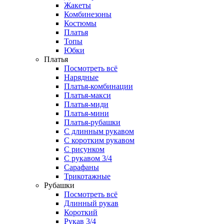
Жакеты
Комбинезоны
Костюмы
Платья
Топы
Юбки
Платья
Посмотреть всё
Нарядные
Платья-комбинации
Платья-макси
Платья-миди
Платья-мини
Платья-рубашки
С длинным рукавом
С коротким рукавом
С рисунком
С рукавом 3/4
Сарафаны
Трикотажные
Рубашки
Посмотреть всё
Длинный рукав
Короткий
Рукав 3/4