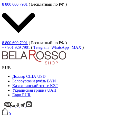
8 800 600 7901
( Бесплатный по РФ )
8 800 600 7901
( Бесплатный по РФ )
+7 901 929 7901
(
Telegram
|
WhatsApp
|
MAX
)
RUB
Доллар США
USD
Белорусский рубль
BYN
Казахстанский тенге
KZT
Украинская гривна
UAH
Евро
EUR
0