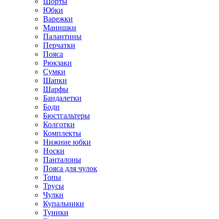
Шорты
Юбки
Варежки
Манишки
Палантины
Перчатки
Пояса
Рюкзаки
Сумки
Шапки
Шарфы
Бандалетки
Боди
Бюстгальтеры
Колготки
Комплекты
Нижние юбки
Носки
Панталоны
Поясa для чулок
Топы
Трусы
Чулки
Купальники
Туники