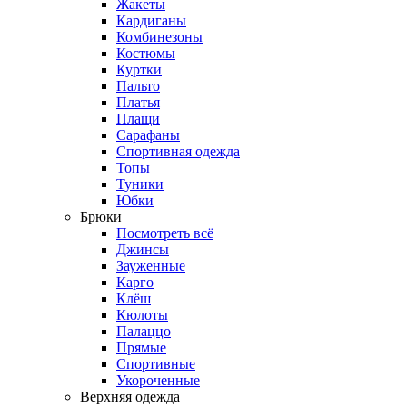
Жакеты
Кардиганы
Комбинезоны
Костюмы
Куртки
Пальто
Платья
Плащи
Сарафаны
Спортивная одежда
Топы
Туники
Юбки
Брюки
Посмотреть всё
Джинсы
Зауженные
Карго
Клёш
Кюлоты
Палаццо
Прямые
Спортивные
Укороченные
Верхняя одежда