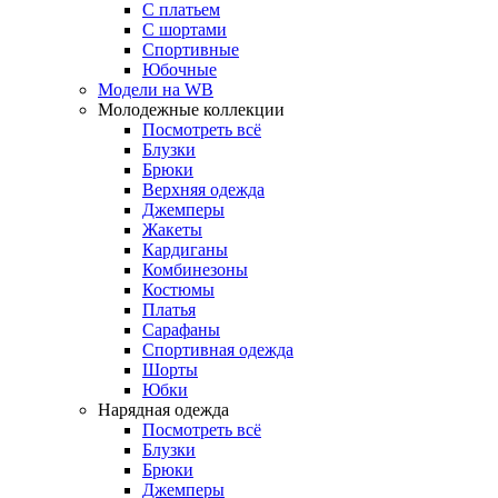
С платьем
С шортами
Спортивные
Юбочные
Модели на WB
Молодежные коллекции
Посмотреть всё
Блузки
Брюки
Верхняя одежда
Джемперы
Жакеты
Кардиганы
Комбинезоны
Костюмы
Платья
Сарафаны
Спортивная одежда
Шорты
Юбки
Нарядная одежда
Посмотреть всё
Блузки
Брюки
Джемперы