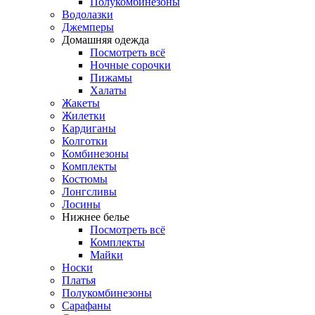
Полукомбинезоны
Водолазки
Джемперы
Домашняя одежда
Посмотреть всё
Ночные сорочки
Пижамы
Халаты
Жакеты
Жилетки
Кардиганы
Колготки
Комбинезоны
Комплекты
Костюмы
Лонгсливы
Лосины
Нижнее белье
Посмотреть всё
Комплекты
Майки
Носки
Платья
Полукомбинезоны
Сарафаны