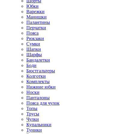
Шорты
Юбки
Варежки
Манишки
Палантины
Перчатки
Пояса
Рюкзаки
Сумки
Шапки
Шарфы
Бандалетки
Боди
Бюстгальтеры
Колготки
Комплекты
Нижние юбки
Носки
Панталоны
Поясa для чулок
Топы
Трусы
Чулки
Купальники
Туники