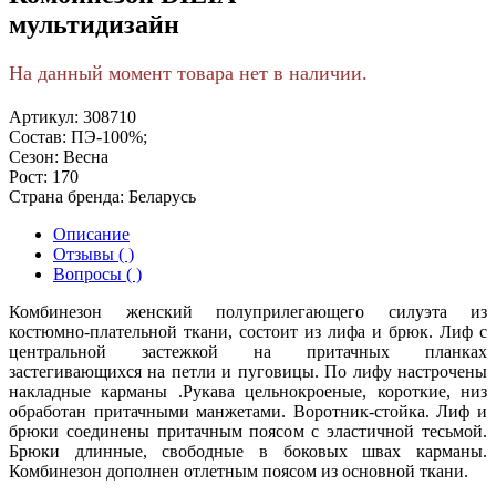
мультидизайн
На данный момент товара нет в наличии.
Артикул:
308710
Состав:
ПЭ-100%;
Сезон:
Весна
Рост:
170
Страна бренда:
Беларусь
Описание
Отзывы ( )
Вопросы ( )
Комбинезон женский полуприлегающего силуэта из
костюмно-плательной ткани, состоит из лифа и брюк. Лиф с
центральной застежкой на притачных планках
застегивающихся на петли и пуговицы. По лифу настрочены
накладные карманы .Рукава цельнокроеные, короткие, низ
обработан притачными манжетами. Воротник-стойка. Лиф и
брюки соединены притачным поясом с эластичной тесьмой.
Брюки длинные, свободные в боковых швах карманы.
Комбинезон дополнен отлетным поясом из основной ткани.