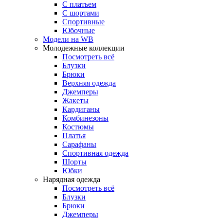
С платьем
С шортами
Спортивные
Юбочные
Модели на WB
Молодежные коллекции
Посмотреть всё
Блузки
Брюки
Верхняя одежда
Джемперы
Жакеты
Кардиганы
Комбинезоны
Костюмы
Платья
Сарафаны
Спортивная одежда
Шорты
Юбки
Нарядная одежда
Посмотреть всё
Блузки
Брюки
Джемперы