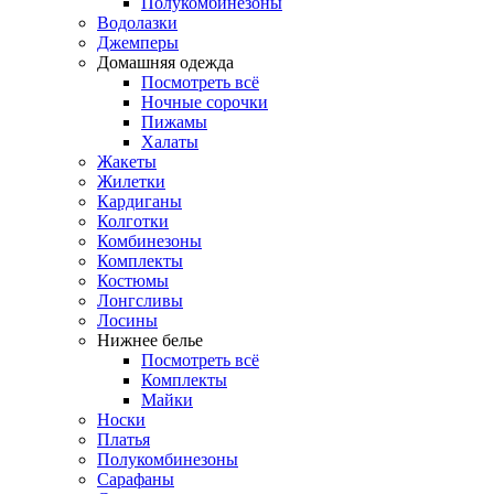
Полукомбинезоны
Водолазки
Джемперы
Домашняя одежда
Посмотреть всё
Ночные сорочки
Пижамы
Халаты
Жакеты
Жилетки
Кардиганы
Колготки
Комбинезоны
Комплекты
Костюмы
Лонгсливы
Лосины
Нижнее белье
Посмотреть всё
Комплекты
Майки
Носки
Платья
Полукомбинезоны
Сарафаны