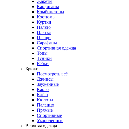
Жакеты
Кардиганы
Комбинезоны
Костюмы
Куртки
Пальто
Платья
Плащи
Сарафаны
Спортивная одежда
Топы
Туники
Юбки
Брюки
Посмотреть всё
Джинсы
Зауженные
Карго
Клёш
Кюлоты
Палаццо
Прямые
Спортивные
Укороченные
Верхняя одежда