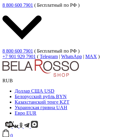
8 800 600 7901
( Бесплатный по РФ )
8 800 600 7901
( Бесплатный по РФ )
+7 901 929 7901
(
Telegram
|
WhatsApp
|
MAX
)
RUB
Доллар США
USD
Белорусский рубль
BYN
Казахстанский тенге
KZT
Украинская гривна
UAH
Евро
EUR
0