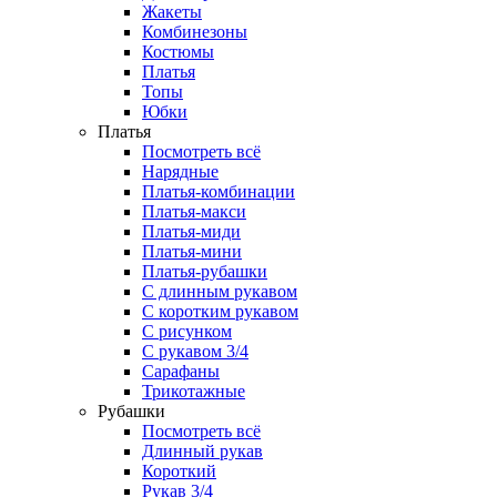
Жакеты
Комбинезоны
Костюмы
Платья
Топы
Юбки
Платья
Посмотреть всё
Нарядные
Платья-комбинации
Платья-макси
Платья-миди
Платья-мини
Платья-рубашки
С длинным рукавом
С коротким рукавом
С рисунком
С рукавом 3/4
Сарафаны
Трикотажные
Рубашки
Посмотреть всё
Длинный рукав
Короткий
Рукав 3/4