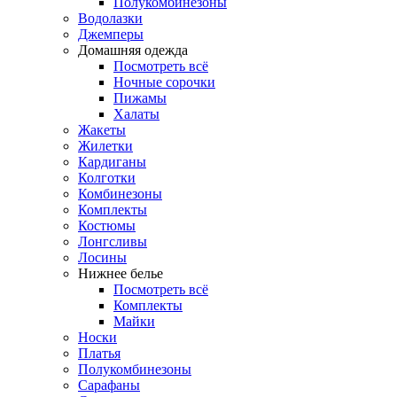
Полукомбинезоны
Водолазки
Джемперы
Домашняя одежда
Посмотреть всё
Ночные сорочки
Пижамы
Халаты
Жакеты
Жилетки
Кардиганы
Колготки
Комбинезоны
Комплекты
Костюмы
Лонгсливы
Лосины
Нижнее белье
Посмотреть всё
Комплекты
Майки
Носки
Платья
Полукомбинезоны
Сарафаны