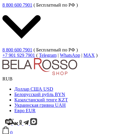
8 800 600 7901
( Бесплатный по РФ )
8 800 600 7901
( Бесплатный по РФ )
+7 901 929 7901
(
Telegram
|
WhatsApp
|
MAX
)
RUB
Доллар США
USD
Белорусский рубль
BYN
Казахстанский тенге
KZT
Украинская гривна
UAH
Евро
EUR
0