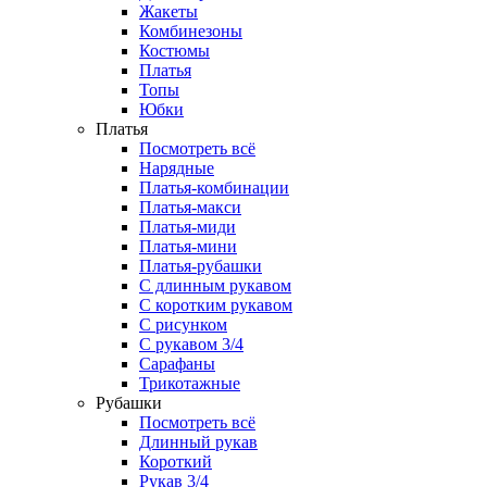
Жакеты
Комбинезоны
Костюмы
Платья
Топы
Юбки
Платья
Посмотреть всё
Нарядные
Платья-комбинации
Платья-макси
Платья-миди
Платья-мини
Платья-рубашки
С длинным рукавом
С коротким рукавом
С рисунком
С рукавом 3/4
Сарафаны
Трикотажные
Рубашки
Посмотреть всё
Длинный рукав
Короткий
Рукав 3/4