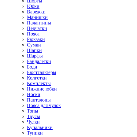
Шорты
Юбки
Варежки
Манишки
Палантины
Перчатки
Пояса
Рюкзаки
Сумки
Шапки
Шарфы
Бандалетки
Боди
Бюстгальтеры
Колготки
Комплекты
Нижние юбки
Носки
Панталоны
Поясa для чулок
Топы
Трусы
Чулки
Купальники
Туники