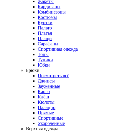
Жакеты
Кардиганы
Комбинезоны
Костюмы
Куртки
Пальто
Платья
Плащи
Сарафаны
Спортивная одежда
Топы
Туники
Юбки
Брюки
Посмотреть всё
Джинсы
Зауженные
Карго
Клёш
Кюлоты
Палаццо
Прямые
Спортивные
Укороченные
Верхняя одежда