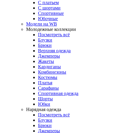
С платьем
С шортами
Спортивные
Юбочные
Модели на WB
Молодежные коллекции
Посмотреть всё
Блузки
Брюки
Верхняя одежда
Джемперы
Жакеты
Кардиганы
Комбинезоны
Костюмы
Платья
Сарафаны
Спортивная одежда
Шорты
Юбки
Нарядная одежда
Посмотреть всё
Блузки
Брюки
Джемперы