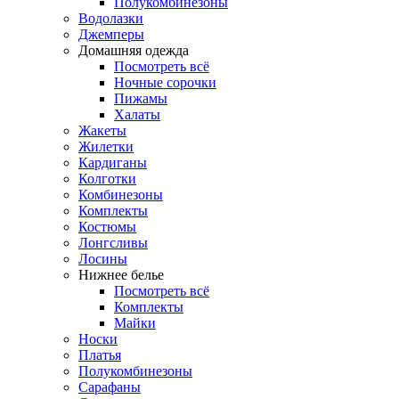
Полукомбинезоны
Водолазки
Джемперы
Домашняя одежда
Посмотреть всё
Ночные сорочки
Пижамы
Халаты
Жакеты
Жилетки
Кардиганы
Колготки
Комбинезоны
Комплекты
Костюмы
Лонгсливы
Лосины
Нижнее белье
Посмотреть всё
Комплекты
Майки
Носки
Платья
Полукомбинезоны
Сарафаны