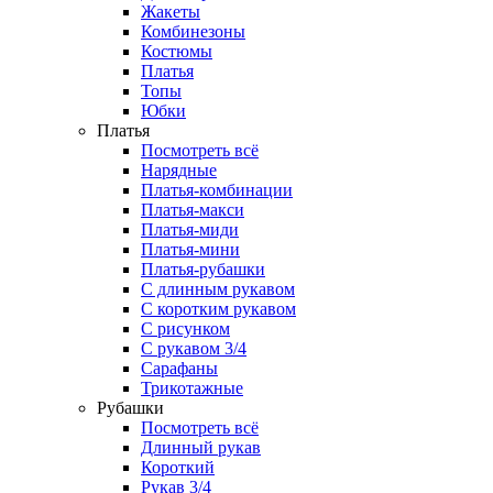
Жакеты
Комбинезоны
Костюмы
Платья
Топы
Юбки
Платья
Посмотреть всё
Нарядные
Платья-комбинации
Платья-макси
Платья-миди
Платья-мини
Платья-рубашки
С длинным рукавом
С коротким рукавом
С рисунком
С рукавом 3/4
Сарафаны
Трикотажные
Рубашки
Посмотреть всё
Длинный рукав
Короткий
Рукав 3/4