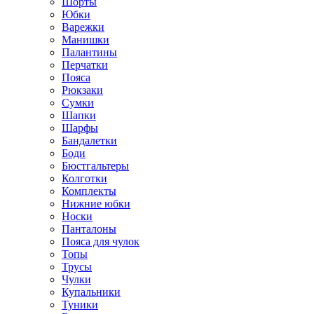
Шорты
Юбки
Варежки
Манишки
Палантины
Перчатки
Пояса
Рюкзаки
Сумки
Шапки
Шарфы
Бандалетки
Боди
Бюстгальтеры
Колготки
Комплекты
Нижние юбки
Носки
Панталоны
Поясa для чулок
Топы
Трусы
Чулки
Купальники
Туники