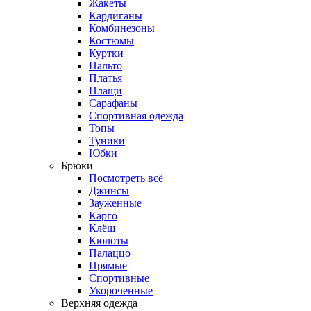
Жакеты
Кардиганы
Комбинезоны
Костюмы
Куртки
Пальто
Платья
Плащи
Сарафаны
Спортивная одежда
Топы
Туники
Юбки
Брюки
Посмотреть всё
Джинсы
Зауженные
Карго
Клёш
Кюлоты
Палаццо
Прямые
Спортивные
Укороченные
Верхняя одежда