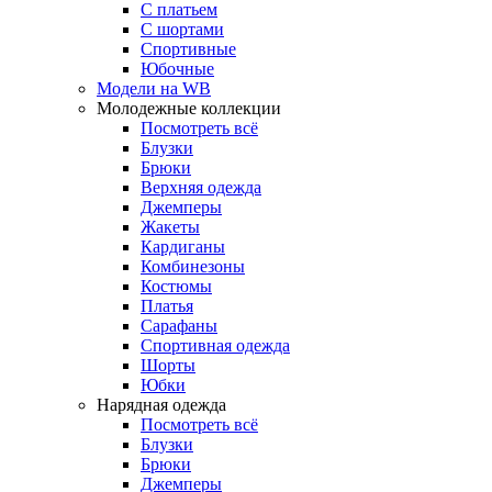
С платьем
С шортами
Спортивные
Юбочные
Модели на WB
Молодежные коллекции
Посмотреть всё
Блузки
Брюки
Верхняя одежда
Джемперы
Жакеты
Кардиганы
Комбинезоны
Костюмы
Платья
Сарафаны
Спортивная одежда
Шорты
Юбки
Нарядная одежда
Посмотреть всё
Блузки
Брюки
Джемперы