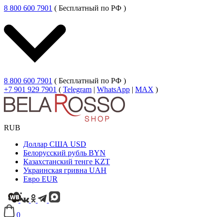
8 800 600 7901
( Бесплатный по РФ )
8 800 600 7901
( Бесплатный по РФ )
+7 901 929 7901
(
Telegram
|
WhatsApp
|
MAX
)
RUB
Доллар США
USD
Белорусский рубль
BYN
Казахстанский тенге
KZT
Украинская гривна
UAH
Евро
EUR
0