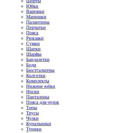
Шорты
Юбки
Варежки
Манишки
Палантины
Перчатки
Пояса
Рюкзаки
Сумки
Шапки
Шарфы
Бандалетки
Боди
Бюстгальтеры
Колготки
Комплекты
Нижние юбки
Носки
Панталоны
Поясa для чулок
Топы
Трусы
Чулки
Купальники
Туники