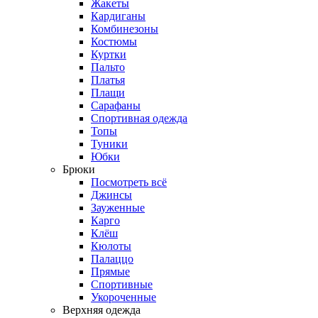
Жакеты
Кардиганы
Комбинезоны
Костюмы
Куртки
Пальто
Платья
Плащи
Сарафаны
Спортивная одежда
Топы
Туники
Юбки
Брюки
Посмотреть всё
Джинсы
Зауженные
Карго
Клёш
Кюлоты
Палаццо
Прямые
Спортивные
Укороченные
Верхняя одежда