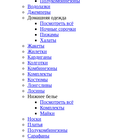
Полукомбинезоны
Водолазки
Джемперы
Домашняя одежда
Посмотреть всё
Ночные сорочки
Пижамы
Халаты
Жакеты
Жилетки
Кардиганы
Колготки
Комбинезоны
Комплекты
Костюмы
Лонгсливы
Лосины
Нижнее белье
Посмотреть всё
Комплекты
Майки
Носки
Платья
Полукомбинезоны
Сарафаны