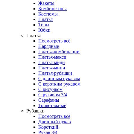
Жакеты
Комбинезоны
Костюмы
Платья
Топы
Юбки
Платья
Посмотреть всё
Нарядные
Платья-комбинации
Платья-макси
Платья-миди
Платья-мини
Платья-рубашки
С длинным рукавом
С коротким рукавом
С рисунком
С рукавом 3/4
Сарафаны
Трикотажные
Рубашки
Посмотреть всё
Длинный рукав
Короткий
Рукав 3/4