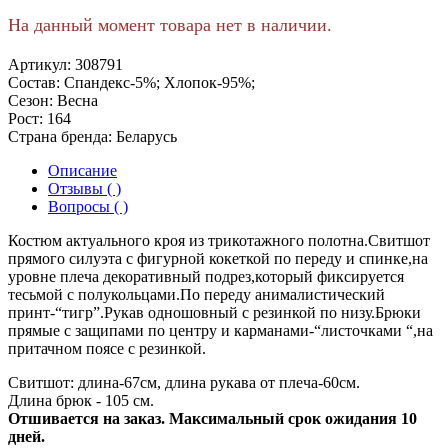
На данный момент товара нет в наличии.
Артикул:
308791
Состав:
Спандекс-5%; Хлопок-95%;
Сезон:
Весна
Рост:
164
Страна бренда:
Беларусь
Описание
Отзывы ( )
Вопросы ( )
Костюм актуального кроя из трикотажного полотна.Свитшот
прямого силуэта с фигурной кокеткой по переду и спинке,на
уровне плеча декоративный подрез,который фиксируется
тесьмой с полукольцами.По переду анималистический
принт-“тигр”.Рукав одношовный с резинкой по низу.Брюки
прямые с защипами по центру и карманами-“листочками “,на
притачном поясе с резинкой.
Свитшот: длина-67см, длина рукава от плеча-60см.
Длина брюк - 105 см.
Отшивается на заказ. Максимальный срок ожидания 10
дней.