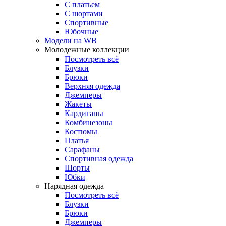
С платьем
С шортами
Спортивные
Юбочные
Модели на WB
Молодежные коллекции
Посмотреть всё
Блузки
Брюки
Верхняя одежда
Джемперы
Жакеты
Кардиганы
Комбинезоны
Костюмы
Платья
Сарафаны
Спортивная одежда
Шорты
Юбки
Нарядная одежда
Посмотреть всё
Блузки
Брюки
Джемперы