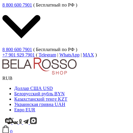
8 800 600 7901
( Бесплатный по РФ )
8 800 600 7901
( Бесплатный по РФ )
+7 901 929 7901
(
Telegram
|
WhatsApp
|
MAX
)
RUB
Доллар США
USD
Белорусский рубль
BYN
Казахстанский тенге
KZT
Украинская гривна
UAH
Евро
EUR
0