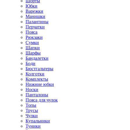
Шорты
Юбки
Варежки
Манишки
Палантины
Перчатки
Пояса
Рюкзаки
Сумки
Шапки
Шарфы
Бандалетки
Боди
Бюстгальтеры
Колготки
Комплекты
Нижние юбки
Носки
Панталоны
Поясa для чулок
Топы
Трусы
Чулки
Купальники
Туники