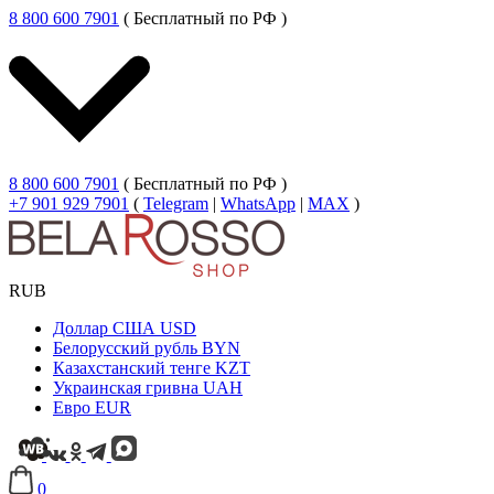
8 800 600 7901
( Бесплатный по РФ )
8 800 600 7901
( Бесплатный по РФ )
+7 901 929 7901
(
Telegram
|
WhatsApp
|
MAX
)
RUB
Доллар США
USD
Белорусский рубль
BYN
Казахстанский тенге
KZT
Украинская гривна
UAH
Евро
EUR
0