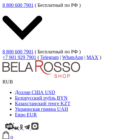
8 800 600 7901
( Бесплатный по РФ )
8 800 600 7901
( Бесплатный по РФ )
+7 901 929 7901
(
Telegram
|
WhatsApp
|
MAX
)
RUB
Доллар США
USD
Белорусский рубль
BYN
Казахстанский тенге
KZT
Украинская гривна
UAH
Евро
EUR
0