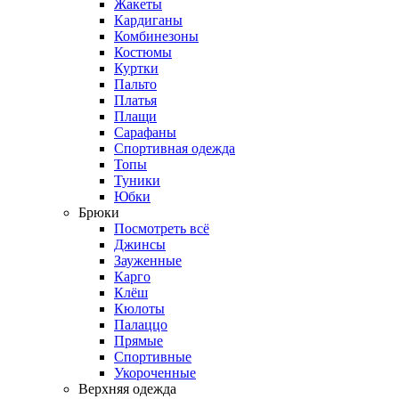
Жакеты
Кардиганы
Комбинезоны
Костюмы
Куртки
Пальто
Платья
Плащи
Сарафаны
Спортивная одежда
Топы
Туники
Юбки
Брюки
Посмотреть всё
Джинсы
Зауженные
Карго
Клёш
Кюлоты
Палаццо
Прямые
Спортивные
Укороченные
Верхняя одежда