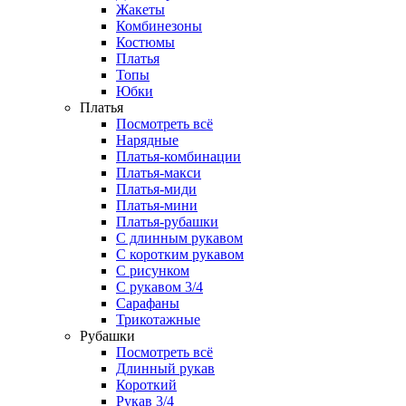
Жакеты
Комбинезоны
Костюмы
Платья
Топы
Юбки
Платья
Посмотреть всё
Нарядные
Платья-комбинации
Платья-макси
Платья-миди
Платья-мини
Платья-рубашки
С длинным рукавом
С коротким рукавом
С рисунком
С рукавом 3/4
Сарафаны
Трикотажные
Рубашки
Посмотреть всё
Длинный рукав
Короткий
Рукав 3/4