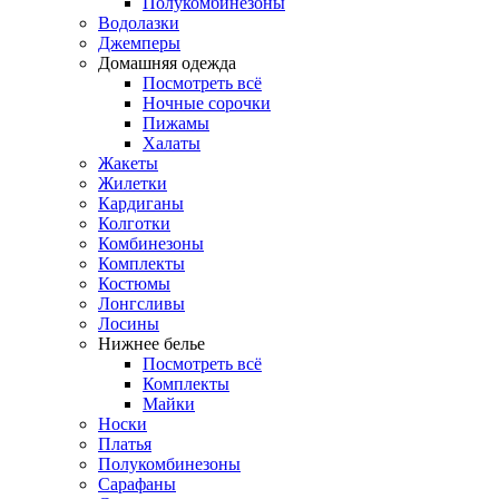
Полукомбинезоны
Водолазки
Джемперы
Домашняя одежда
Посмотреть всё
Ночные сорочки
Пижамы
Халаты
Жакеты
Жилетки
Кардиганы
Колготки
Комбинезоны
Комплекты
Костюмы
Лонгсливы
Лосины
Нижнее белье
Посмотреть всё
Комплекты
Майки
Носки
Платья
Полукомбинезоны
Сарафаны