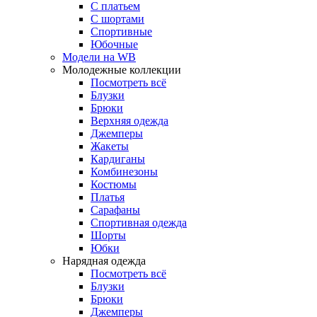
С платьем
С шортами
Спортивные
Юбочные
Модели на WB
Молодежные коллекции
Посмотреть всё
Блузки
Брюки
Верхняя одежда
Джемперы
Жакеты
Кардиганы
Комбинезоны
Костюмы
Платья
Сарафаны
Спортивная одежда
Шорты
Юбки
Нарядная одежда
Посмотреть всё
Блузки
Брюки
Джемперы