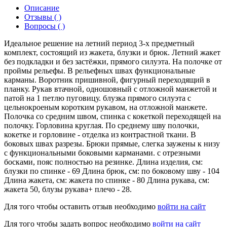
Описание
Отзывы ( )
Вопросы ( )
Идеальное решение на летний период 3-х предметный
комплект, состоящий из жакета, блузки и брюк. Летний жакет
без подкладки и без застёжки, прямого силуэта. На полочке от
проймы рельефы. В рельефных швах функциональные
карманы. Воротник пришивной, фигурный переходящий в
планку. Рукав втачной, одношовный с отложной манжетой и
патой на 1 петлю пуговицу. блузка прямого силуэта с
цельнокроеным коротким рукавом, на отложной манжете.
Полочка со средним швом, спинка с кокеткой переходящей на
полочку. Горловина круглая. По среднему шву полочки,
кокетке и горловине - отделка из контрастной ткани. В
боковых швах разрезы. Брюки прямые, слегка заужены к низу
с функциональными боковыми карманами. с отрезными
босками, пояс полностью на резинке. Длина изделия, см:
блузки по спинке - 69 Длина брюк, см: по боковому шву - 104
Длина жакета, см: жакета по спинке - 80 Длина рукава, см:
жакета 50, блузы рукава+ плечо - 28.
Для того чтобы оставить отзыв необходимо
войти на сайт
Для того чтобы задать вопрос необходимо
войти на сайт