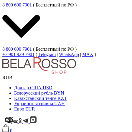
8 800 600 7901
( Бесплатный по РФ )
8 800 600 7901
( Бесплатный по РФ )
+7 901 929 7901
(
Telegram
|
WhatsApp
|
MAX
)
RUB
Доллар США
USD
Белорусский рубль
BYN
Казахстанский тенге
KZT
Украинская гривна
UAH
Евро
EUR
0