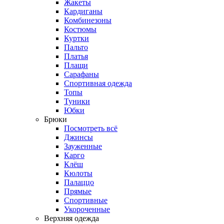
Жакеты
Кардиганы
Комбинезоны
Костюмы
Куртки
Пальто
Платья
Плащи
Сарафаны
Спортивная одежда
Топы
Туники
Юбки
Брюки
Посмотреть всё
Джинсы
Зауженные
Карго
Клёш
Кюлоты
Палаццо
Прямые
Спортивные
Укороченные
Верхняя одежда