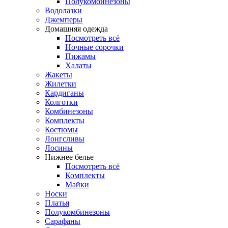
Полукомбинезоны
Водолазки
Джемперы
Домашняя одежда
Посмотреть всё
Ночные сорочки
Пижамы
Халаты
Жакеты
Жилетки
Кардиганы
Колготки
Комбинезоны
Комплекты
Костюмы
Лонгсливы
Лосины
Нижнее белье
Посмотреть всё
Комплекты
Майки
Носки
Платья
Полукомбинезоны
Сарафаны