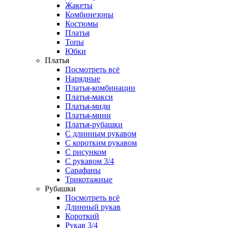
Жакеты
Комбинезоны
Костюмы
Платья
Топы
Юбки
Платья
Посмотреть всё
Нарядные
Платья-комбинации
Платья-макси
Платья-миди
Платья-мини
Платья-рубашки
С длинным рукавом
С коротким рукавом
С рисунком
С рукавом 3/4
Сарафаны
Трикотажные
Рубашки
Посмотреть всё
Длинный рукав
Короткий
Рукав 3/4