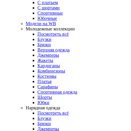
С платьем
С шортами
Спортивные
Юбочные
Модели на WB
Молодежные коллекции
Посмотреть всё
Блузки
Брюки
Верхняя одежда
Джемперы
Жакеты
Кардиганы
Комбинезоны
Костюмы
Платья
Сарафаны
Спортивная одежда
Шорты
Юбки
Нарядная одежда
Посмотреть всё
Блузки
Брюки
Джемперы