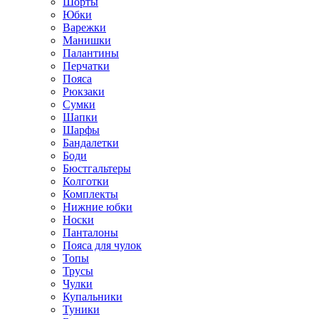
Шорты
Юбки
Варежки
Манишки
Палантины
Перчатки
Пояса
Рюкзаки
Сумки
Шапки
Шарфы
Бандалетки
Боди
Бюстгальтеры
Колготки
Комплекты
Нижние юбки
Носки
Панталоны
Поясa для чулок
Топы
Трусы
Чулки
Купальники
Туники