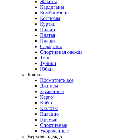
Жакеты
Кардиганы
Комбинезоны
Костюмы
Куртки
Пальто
Платья
Плащи
Сарафаны
Спортивная одежда
Топы
Туники
Юбки
Брюки
Посмотреть всё
Джинсы
Зауженные
Карго
Клёш
Кюлоты
Палаццо
Прямые
Спортивные
Укороченные
Верхняя одежда