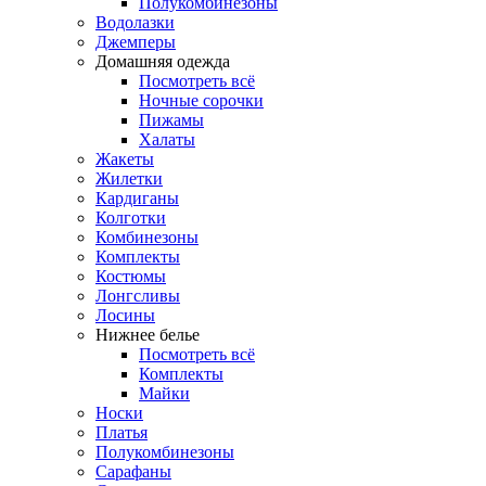
Полукомбинезоны
Водолазки
Джемперы
Домашняя одежда
Посмотреть всё
Ночные сорочки
Пижамы
Халаты
Жакеты
Жилетки
Кардиганы
Колготки
Комбинезоны
Комплекты
Костюмы
Лонгсливы
Лосины
Нижнее белье
Посмотреть всё
Комплекты
Майки
Носки
Платья
Полукомбинезоны
Сарафаны