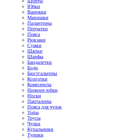
Шорты
Юбки
Варежки
Манишки
Палантины
Перчатки
Пояса
Рюкзаки
Сумки
Шапки
Шарфы
Бандалетки
Боди
Бюстгальтеры
Колготки
Комплекты
Нижние юбки
Носки
Панталоны
Поясa для чулок
Топы
Трусы
Чулки
Купальники
Туники