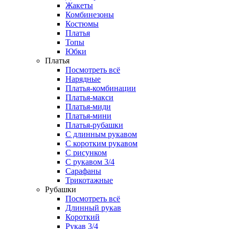
Жакеты
Комбинезоны
Костюмы
Платья
Топы
Юбки
Платья
Посмотреть всё
Нарядные
Платья-комбинации
Платья-макси
Платья-миди
Платья-мини
Платья-рубашки
С длинным рукавом
С коротким рукавом
С рисунком
С рукавом 3/4
Сарафаны
Трикотажные
Рубашки
Посмотреть всё
Длинный рукав
Короткий
Рукав 3/4