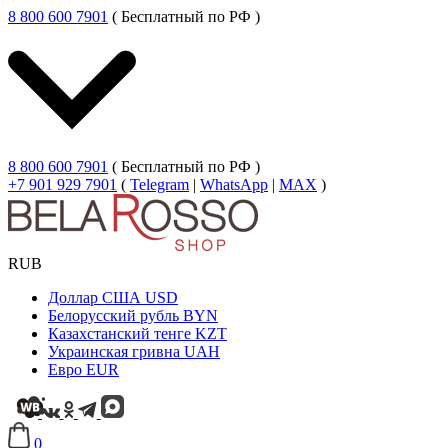
8 800 600 7901
( Бесплатный по РФ )
8 800 600 7901
( Бесплатный по РФ )
+7 901 929 7901
(
Telegram
|
WhatsApp
|
MAX
)
RUB
Доллар США
USD
Белорусский рубль
BYN
Казахстанский тенге
KZT
Украинская гривна
UAH
Евро
EUR
0