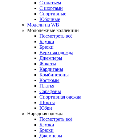
С платьем
С шортами
Спортивные
Юбочные
Модели на WB
Молодежные коллекции
Посмотреть всё
Блузки
Брюки
Верхняя одежда
Джемперы
Жакеты
Кардиганы
Комбинезоны
Костюмы
Платья
Сарафаны
Спортивная одежда
Шорты
Юбки
Нарядная одежда
Посмотреть всё
Блузки
Брюки
Джемперы