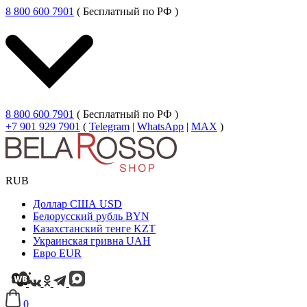
8 800 600 7901
( Бесплатный по РФ )
8 800 600 7901
( Бесплатный по РФ )
+7 901 929 7901
(
Telegram
|
WhatsApp
|
MAX
)
RUB
Доллар США
USD
Белорусский рубль
BYN
Казахстанский тенге
KZT
Украинская гривна
UAH
Евро
EUR
0