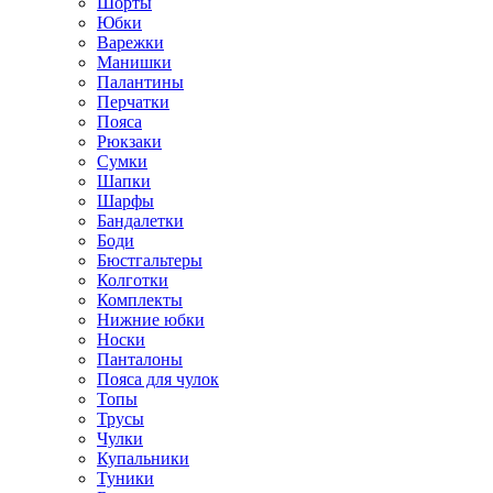
Шорты
Юбки
Варежки
Манишки
Палантины
Перчатки
Пояса
Рюкзаки
Сумки
Шапки
Шарфы
Бандалетки
Боди
Бюстгальтеры
Колготки
Комплекты
Нижние юбки
Носки
Панталоны
Поясa для чулок
Топы
Трусы
Чулки
Купальники
Туники