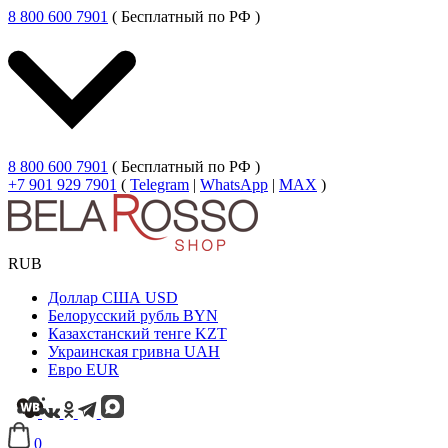
8 800 600 7901
( Бесплатный по РФ )
8 800 600 7901
( Бесплатный по РФ )
+7 901 929 7901
(
Telegram
|
WhatsApp
|
MAX
)
RUB
Доллар США
USD
Белорусский рубль
BYN
Казахстанский тенге
KZT
Украинская гривна
UAH
Евро
EUR
0