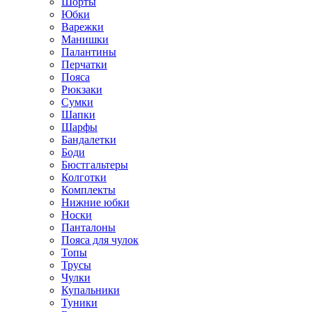
Шорты
Юбки
Варежки
Манишки
Палантины
Перчатки
Пояса
Рюкзаки
Сумки
Шапки
Шарфы
Бандалетки
Боди
Бюстгальтеры
Колготки
Комплекты
Нижние юбки
Носки
Панталоны
Поясa для чулок
Топы
Трусы
Чулки
Купальники
Туники