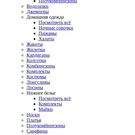
Полукомбинезоны
Водолазки
Джемперы
Домашняя одежда
Посмотреть всё
Ночные сорочки
Пижамы
Халаты
Жакеты
Жилетки
Кардиганы
Колготки
Комбинезоны
Комплекты
Костюмы
Лонгсливы
Лосины
Нижнее белье
Посмотреть всё
Комплекты
Майки
Носки
Платья
Полукомбинезоны
Сарафаны