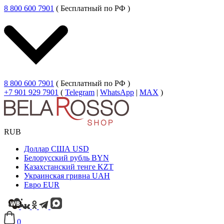
8 800 600 7901
( Бесплатный по РФ )
8 800 600 7901
( Бесплатный по РФ )
+7 901 929 7901
(
Telegram
|
WhatsApp
|
MAX
)
RUB
Доллар США
USD
Белорусский рубль
BYN
Казахстанский тенге
KZT
Украинская гривна
UAH
Евро
EUR
0