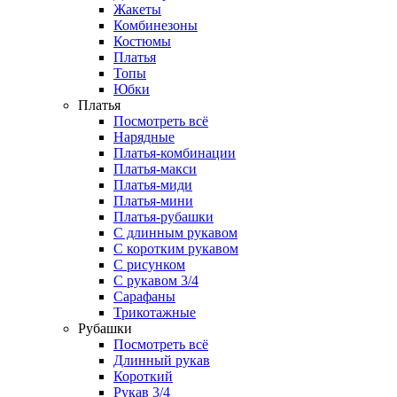
Жакеты
Комбинезоны
Костюмы
Платья
Топы
Юбки
Платья
Посмотреть всё
Нарядные
Платья-комбинации
Платья-макси
Платья-миди
Платья-мини
Платья-рубашки
С длинным рукавом
С коротким рукавом
С рисунком
С рукавом 3/4
Сарафаны
Трикотажные
Рубашки
Посмотреть всё
Длинный рукав
Короткий
Рукав 3/4