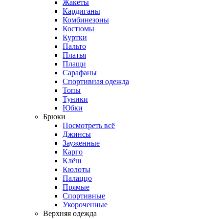
Жакеты
Кардиганы
Комбинезоны
Костюмы
Куртки
Пальто
Платья
Плащи
Сарафаны
Спортивная одежда
Топы
Туники
Юбки
Брюки
Посмотреть всё
Джинсы
Зауженные
Карго
Клёш
Кюлоты
Палаццо
Прямые
Спортивные
Укороченные
Верхняя одежда