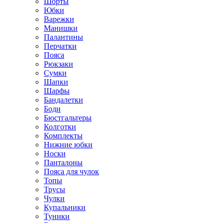
Шорты
Юбки
Варежки
Манишки
Палантины
Перчатки
Пояса
Рюкзаки
Сумки
Шапки
Шарфы
Бандалетки
Боди
Бюстгальтеры
Колготки
Комплекты
Нижние юбки
Носки
Панталоны
Поясa для чулок
Топы
Трусы
Чулки
Купальники
Туники