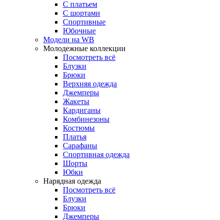
С платьем
С шортами
Спортивные
Юбочные
Модели на WB
Молодежные коллекции
Посмотреть всё
Блузки
Брюки
Верхняя одежда
Джемперы
Жакеты
Кардиганы
Комбинезоны
Костюмы
Платья
Сарафаны
Спортивная одежда
Шорты
Юбки
Нарядная одежда
Посмотреть всё
Блузки
Брюки
Джемперы