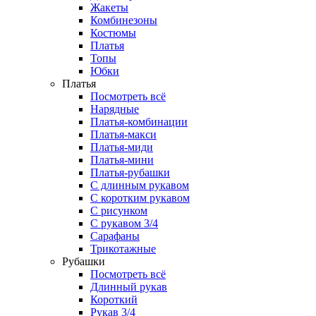
Жакеты
Комбинезоны
Костюмы
Платья
Топы
Юбки
Платья
Посмотреть всё
Нарядные
Платья-комбинации
Платья-макси
Платья-миди
Платья-мини
Платья-рубашки
С длинным рукавом
С коротким рукавом
С рисунком
С рукавом 3/4
Сарафаны
Трикотажные
Рубашки
Посмотреть всё
Длинный рукав
Короткий
Рукав 3/4