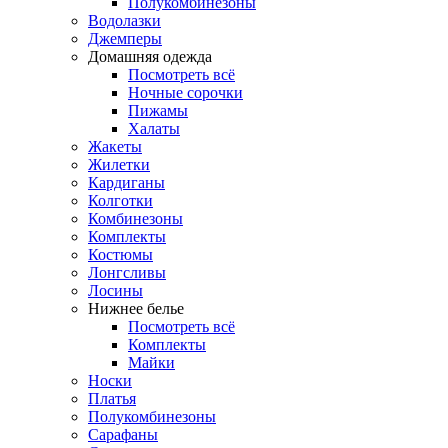
Полукомбинезоны
Водолазки
Джемперы
Домашняя одежда
Посмотреть всё
Ночные сорочки
Пижамы
Халаты
Жакеты
Жилетки
Кардиганы
Колготки
Комбинезоны
Комплекты
Костюмы
Лонгсливы
Лосины
Нижнее белье
Посмотреть всё
Комплекты
Майки
Носки
Платья
Полукомбинезоны
Сарафаны