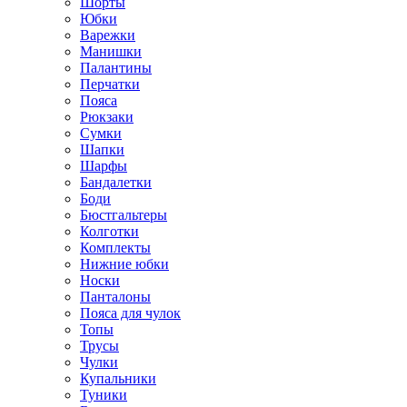
Шорты
Юбки
Варежки
Манишки
Палантины
Перчатки
Пояса
Рюкзаки
Сумки
Шапки
Шарфы
Бандалетки
Боди
Бюстгальтеры
Колготки
Комплекты
Нижние юбки
Носки
Панталоны
Поясa для чулок
Топы
Трусы
Чулки
Купальники
Туники