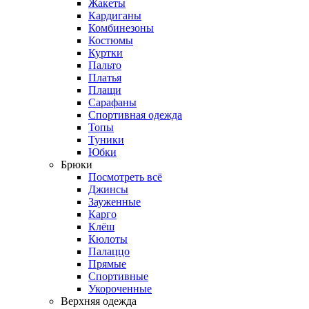
Жакеты
Кардиганы
Комбинезоны
Костюмы
Куртки
Пальто
Платья
Плащи
Сарафаны
Спортивная одежда
Топы
Туники
Юбки
Брюки
Посмотреть всё
Джинсы
Зауженные
Карго
Клёш
Кюлоты
Палаццо
Прямые
Спортивные
Укороченные
Верхняя одежда