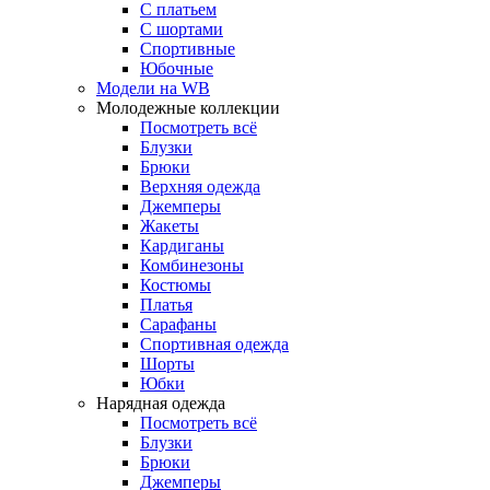
С платьем
С шортами
Спортивные
Юбочные
Модели на WB
Молодежные коллекции
Посмотреть всё
Блузки
Брюки
Верхняя одежда
Джемперы
Жакеты
Кардиганы
Комбинезоны
Костюмы
Платья
Сарафаны
Спортивная одежда
Шорты
Юбки
Нарядная одежда
Посмотреть всё
Блузки
Брюки
Джемперы