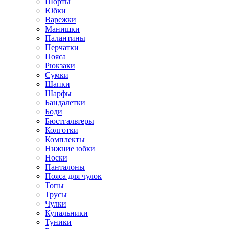
Шорты
Юбки
Варежки
Манишки
Палантины
Перчатки
Пояса
Рюкзаки
Сумки
Шапки
Шарфы
Бандалетки
Боди
Бюстгальтеры
Колготки
Комплекты
Нижние юбки
Носки
Панталоны
Поясa для чулок
Топы
Трусы
Чулки
Купальники
Туники