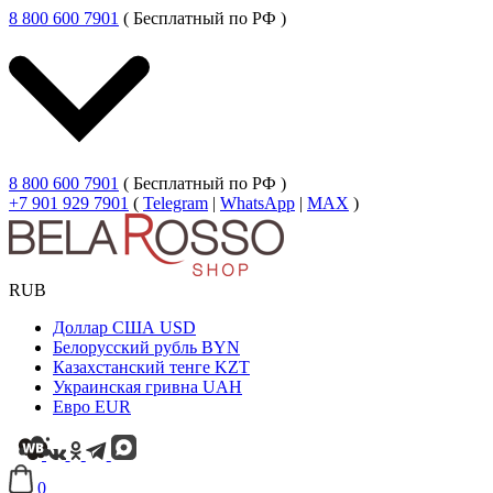
8 800 600 7901
( Бесплатный по РФ )
8 800 600 7901
( Бесплатный по РФ )
+7 901 929 7901
(
Telegram
|
WhatsApp
|
MAX
)
RUB
Доллар США
USD
Белорусский рубль
BYN
Казахстанский тенге
KZT
Украинская гривна
UAH
Евро
EUR
0