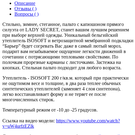
Описание
Отзывы ( )
Вопросы ( )
Стильно, зимнее, стеганное, пальто с капюшоном прямого
силуэта от LADY SECRET, станет вашим лучшим решением
при выборе верхней одежды. Уникальный бельгийский
утеплитель ISOSOFT и ветрозащитной мембранной подкладки
“Барьер” будет согревать Вас даже в самый лютый мороз,
подарит вам незабываемое ощущение легкости движений в
сочетании с потрясающими тепловыми свойствами. По
полочкам прорезные карманы с листочками. Застежка на
кнопках. Стильная пальто подходит для любого возраста.
Утеплитель - ISOSOFT 200 г/кв.м. который при практически
не ощутимом весе и толщине, в два раза теплее обычных
синтетических утеплителей (заменяет 4 слоя синтепона),
легко восстанавливает форму и не теряет ее после
многочисленных стирок.
Температурный режим от -10 до -25 градусов.
Ссылка на видео модели:
https://www.youtube.com/watch?
v=uW4urfzEZlk