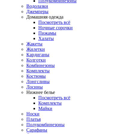
Полукомбинезоны
Водолазки
Джемперы
Домашняя одежда
Посмотреть всё
Ночные сорочки
Пижамы
Халаты
Жакеты
Жилетки
Кардиганы
Колготки
Комбинезоны
Комплекты
Костюмы
Лонгсливы
Лосины
Нижнее белье
Посмотреть всё
Комплекты
Майки
Носки
Платья
Полукомбинезоны
Сарафаны