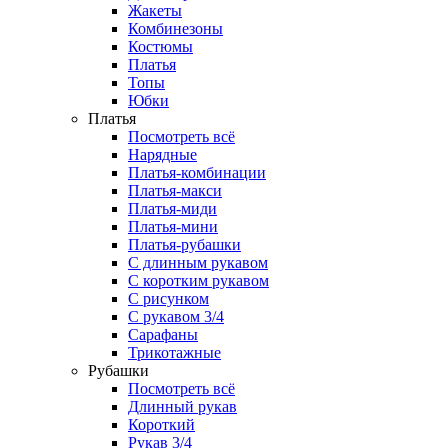
Жакеты
Комбинезоны
Костюмы
Платья
Топы
Юбки
Платья
Посмотреть всё
Нарядные
Платья-комбинации
Платья-макси
Платья-миди
Платья-мини
Платья-рубашки
С длинным рукавом
С коротким рукавом
С рисунком
С рукавом 3/4
Сарафаны
Трикотажные
Рубашки
Посмотреть всё
Длинный рукав
Короткий
Рукав 3/4