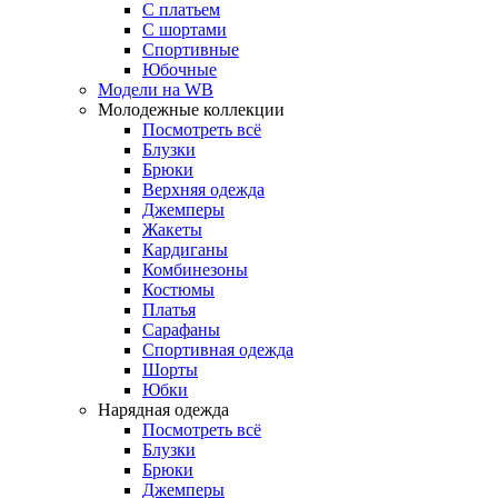
С платьем
С шортами
Спортивные
Юбочные
Модели на WB
Молодежные коллекции
Посмотреть всё
Блузки
Брюки
Верхняя одежда
Джемперы
Жакеты
Кардиганы
Комбинезоны
Костюмы
Платья
Сарафаны
Спортивная одежда
Шорты
Юбки
Нарядная одежда
Посмотреть всё
Блузки
Брюки
Джемперы