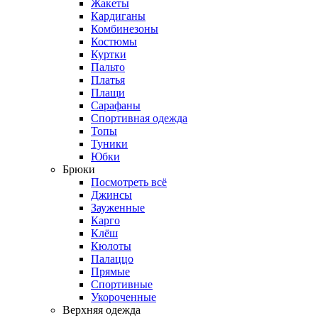
Жакеты
Кардиганы
Комбинезоны
Костюмы
Куртки
Пальто
Платья
Плащи
Сарафаны
Спортивная одежда
Топы
Туники
Юбки
Брюки
Посмотреть всё
Джинсы
Зауженные
Карго
Клёш
Кюлоты
Палаццо
Прямые
Спортивные
Укороченные
Верхняя одежда