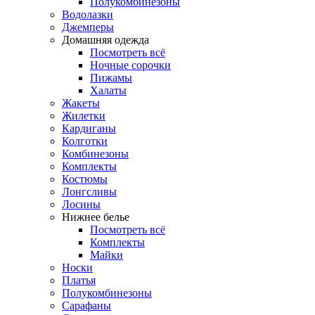
Полукомбинезоны
Водолазки
Джемперы
Домашняя одежда
Посмотреть всё
Ночные сорочки
Пижамы
Халаты
Жакеты
Жилетки
Кардиганы
Колготки
Комбинезоны
Комплекты
Костюмы
Лонгсливы
Лосины
Нижнее белье
Посмотреть всё
Комплекты
Майки
Носки
Платья
Полукомбинезоны
Сарафаны