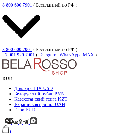
8 800 600 7901
( Бесплатный по РФ )
8 800 600 7901
( Бесплатный по РФ )
+7 901 929 7901
(
Telegram
|
WhatsApp
|
MAX
)
RUB
Доллар США
USD
Белорусский рубль
BYN
Казахстанский тенге
KZT
Украинская гривна
UAH
Евро
EUR
0