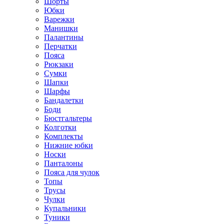
Шорты
Юбки
Варежки
Манишки
Палантины
Перчатки
Пояса
Рюкзаки
Сумки
Шапки
Шарфы
Бандалетки
Боди
Бюстгальтеры
Колготки
Комплекты
Нижние юбки
Носки
Панталоны
Поясa для чулок
Топы
Трусы
Чулки
Купальники
Туники