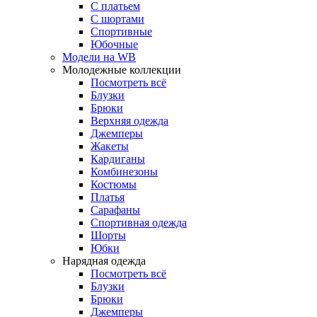
С платьем
С шортами
Спортивные
Юбочные
Модели на WB
Молодежные коллекции
Посмотреть всё
Блузки
Брюки
Верхняя одежда
Джемперы
Жакеты
Кардиганы
Комбинезоны
Костюмы
Платья
Сарафаны
Спортивная одежда
Шорты
Юбки
Нарядная одежда
Посмотреть всё
Блузки
Брюки
Джемперы