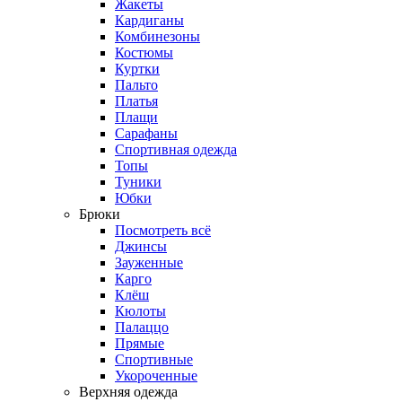
Жакеты
Кардиганы
Комбинезоны
Костюмы
Куртки
Пальто
Платья
Плащи
Сарафаны
Спортивная одежда
Топы
Туники
Юбки
Брюки
Посмотреть всё
Джинсы
Зауженные
Карго
Клёш
Кюлоты
Палаццо
Прямые
Спортивные
Укороченные
Верхняя одежда