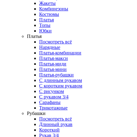
Жакеты
Комбинезоны
Костюмы
Платья
Топы
Юбки
Платья
Посмотреть всё
Нарядные
Платья-комбинации
Платья-макси
Платья-миди
Платья-мини
Платья-рубашки
С длинным рукавом
С коротким рукавом
С рисунком
С рукавом 3/4
Сарафаны
Трикотажные
Рубашки
Посмотреть всё
Длинный рукав
Короткий
Рукав 3/4