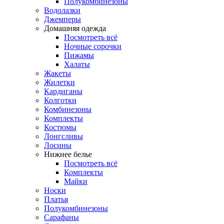
Полукомбинезоны
Водолазки
Джемперы
Домашняя одежда
Посмотреть всё
Ночные сорочки
Пижамы
Халаты
Жакеты
Жилетки
Кардиганы
Колготки
Комбинезоны
Комплекты
Костюмы
Лонгсливы
Лосины
Нижнее белье
Посмотреть всё
Комплекты
Майки
Носки
Платья
Полукомбинезоны
Сарафаны