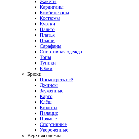
Жакеты
Кардиганы
Комбинезоны
Костюмы
Куртки
Пальто
Платья
Плащи
Сарафаны
Спортивная одежда
Топы
Туники
Юбки
Брюки
Посмотреть всё
Джинсы
Зауженные
Карго
Клёш
Кюлоты
Палаццо
Прямые
Спортивные
Укороченные
Верхняя одежда