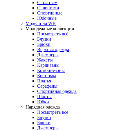
С платьем
С шортами
Спортивные
Юбочные
Модели на WB
Молодежные коллекции
Посмотреть всё
Блузки
Брюки
Верхняя одежда
Джемперы
Жакеты
Кардиганы
Комбинезоны
Костюмы
Платья
Сарафаны
Спортивная одежда
Шорты
Юбки
Нарядная одежда
Посмотреть всё
Блузки
Брюки
Джемперы