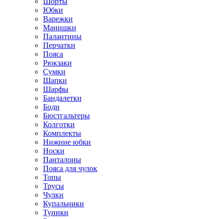
Шорты
Юбки
Варежки
Манишки
Палантины
Перчатки
Пояса
Рюкзаки
Сумки
Шапки
Шарфы
Бандалетки
Боди
Бюстгальтеры
Колготки
Комплекты
Нижние юбки
Носки
Панталоны
Поясa для чулок
Топы
Трусы
Чулки
Купальники
Туники