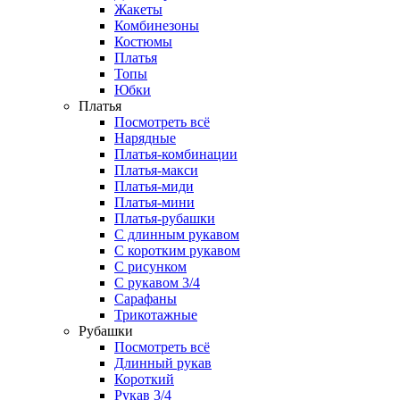
Жакеты
Комбинезоны
Костюмы
Платья
Топы
Юбки
Платья
Посмотреть всё
Нарядные
Платья-комбинации
Платья-макси
Платья-миди
Платья-мини
Платья-рубашки
С длинным рукавом
С коротким рукавом
С рисунком
С рукавом 3/4
Сарафаны
Трикотажные
Рубашки
Посмотреть всё
Длинный рукав
Короткий
Рукав 3/4