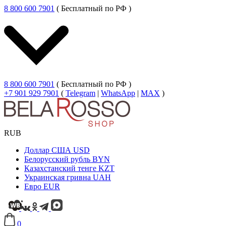
8 800 600 7901
( Бесплатный по РФ )
8 800 600 7901
( Бесплатный по РФ )
+7 901 929 7901
(
Telegram
|
WhatsApp
|
MAX
)
RUB
Доллар США
USD
Белорусский рубль
BYN
Казахстанский тенге
KZT
Украинская гривна
UAH
Евро
EUR
0