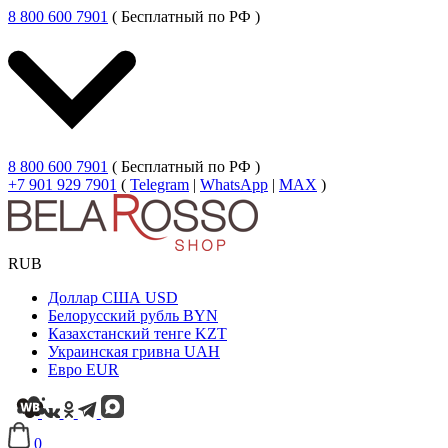
8 800 600 7901
( Бесплатный по РФ )
8 800 600 7901
( Бесплатный по РФ )
+7 901 929 7901
(
Telegram
|
WhatsApp
|
MAX
)
RUB
Доллар США
USD
Белорусский рубль
BYN
Казахстанский тенге
KZT
Украинская гривна
UAH
Евро
EUR
0