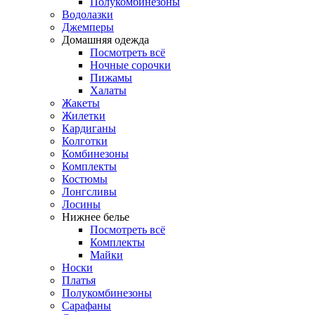
Полукомбинезоны
Водолазки
Джемперы
Домашняя одежда
Посмотреть всё
Ночные сорочки
Пижамы
Халаты
Жакеты
Жилетки
Кардиганы
Колготки
Комбинезоны
Комплекты
Костюмы
Лонгсливы
Лосины
Нижнее белье
Посмотреть всё
Комплекты
Майки
Носки
Платья
Полукомбинезоны
Сарафаны