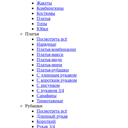
Жакеты
Комбинезоны
Костюмы
Платья
Топы
Юбки
Платья
Посмотреть всё
Нарядные
Платья-комбинации
Платья-макси
Платья-миди
Платья-мини
Платья-рубашки
С длинным рукавом
С коротким рукавом
С рисунком
С рукавом 3/4
Сарафаны
Трикотажные
Рубашки
Посмотреть всё
Длинный рукав
Короткий
Рукав 3/4