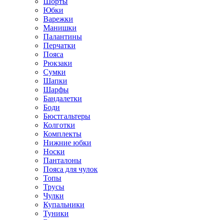
Шорты
Юбки
Варежки
Манишки
Палантины
Перчатки
Пояса
Рюкзаки
Сумки
Шапки
Шарфы
Бандалетки
Боди
Бюстгальтеры
Колготки
Комплекты
Нижние юбки
Носки
Панталоны
Поясa для чулок
Топы
Трусы
Чулки
Купальники
Туники