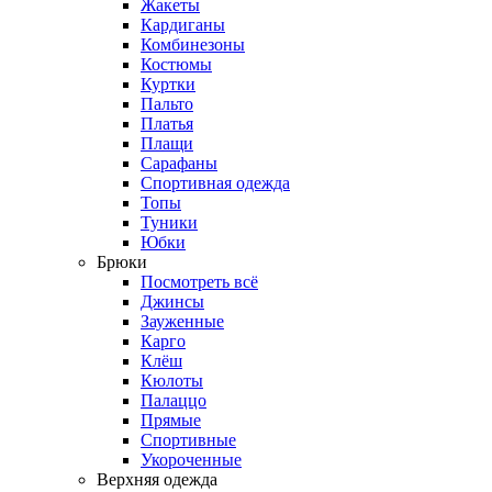
Жакеты
Кардиганы
Комбинезоны
Костюмы
Куртки
Пальто
Платья
Плащи
Сарафаны
Спортивная одежда
Топы
Туники
Юбки
Брюки
Посмотреть всё
Джинсы
Зауженные
Карго
Клёш
Кюлоты
Палаццо
Прямые
Спортивные
Укороченные
Верхняя одежда