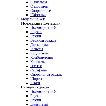
С платьем
С шортами
Спортивные
Юбочные
Модели на WB
Молодежные коллекции
Посмотреть всё
Блузки
Брюки
Верхняя одежда
Джемперы
Жакеты
Кардиганы
Комбинезоны
Костюмы
Платья
Сарафаны
Спортивная одежда
Шорты
Юбки
Нарядная одежда
Посмотреть всё
Блузки
Брюки
Джемперы