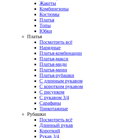
Жакеты
Комбинезоны
Костюмы
Платья
Топы
Юбки
Платья
Посмотреть всё
Нарядные
Платья-комбинации
Платья-макси
Платья-миди
Платья-мини
Платья-рубашки
С длинным рукавом
С коротким рукавом
С рисунком
С рукавом 3/4
Сарафаны
Трикотажные
Рубашки
Посмотреть всё
Длинный рукав
Короткий
Рукав 3/4