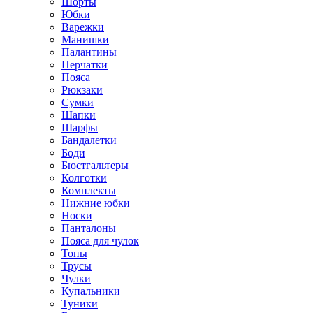
Шорты
Юбки
Варежки
Манишки
Палантины
Перчатки
Пояса
Рюкзаки
Сумки
Шапки
Шарфы
Бандалетки
Боди
Бюстгальтеры
Колготки
Комплекты
Нижние юбки
Носки
Панталоны
Поясa для чулок
Топы
Трусы
Чулки
Купальники
Туники