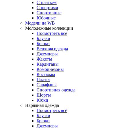
С платьем
С шортами
Спортивные
Юбочные
Модели на WB
Молодежные коллекции
Посмотреть всё
Блузки
Брюки
Верхняя одежда
Джемперы
Жакеты
Кардиганы
Комбинезоны
Костюмы
Платья
Сарафаны
Спортивная одежда
Шорты
Юбки
Нарядная одежда
Посмотреть всё
Блузки
Брюки
Джемперы