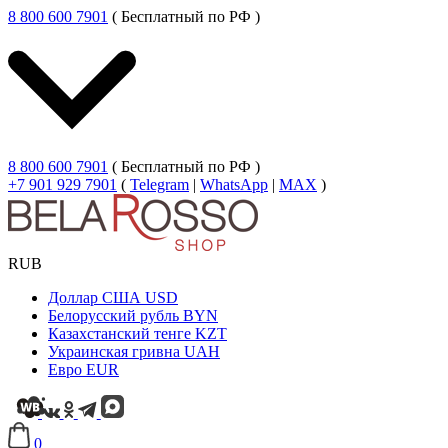
8 800 600 7901
( Бесплатный по РФ )
8 800 600 7901
( Бесплатный по РФ )
+7 901 929 7901
(
Telegram
|
WhatsApp
|
MAX
)
RUB
Доллар США
USD
Белорусский рубль
BYN
Казахстанский тенге
KZT
Украинская гривна
UAH
Евро
EUR
0