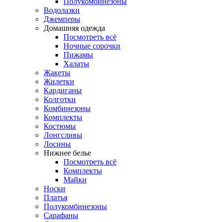
Полукомбинезоны
Водолазки
Джемперы
Домашняя одежда
Посмотреть всё
Ночные сорочки
Пижамы
Халаты
Жакеты
Жилетки
Кардиганы
Колготки
Комбинезоны
Комплекты
Костюмы
Лонгсливы
Лосины
Нижнее белье
Посмотреть всё
Комплекты
Майки
Носки
Платья
Полукомбинезоны
Сарафаны