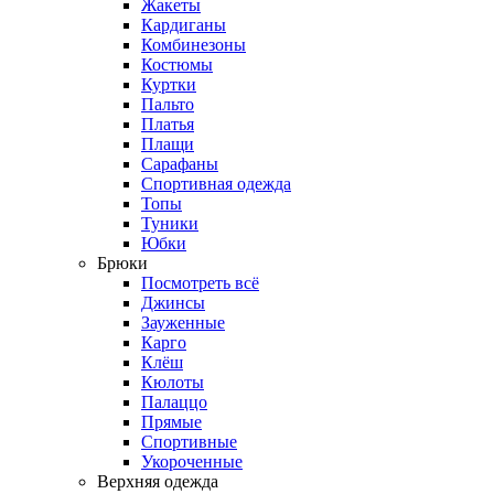
Жакеты
Кардиганы
Комбинезоны
Костюмы
Куртки
Пальто
Платья
Плащи
Сарафаны
Спортивная одежда
Топы
Туники
Юбки
Брюки
Посмотреть всё
Джинсы
Зауженные
Карго
Клёш
Кюлоты
Палаццо
Прямые
Спортивные
Укороченные
Верхняя одежда