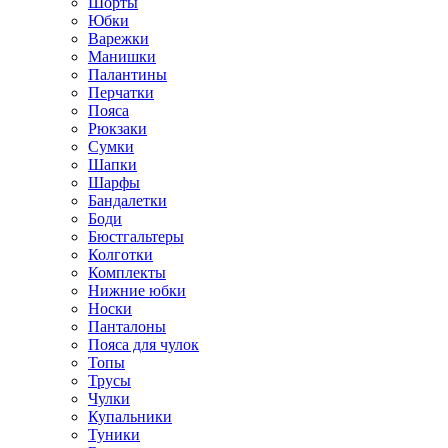
Шорты
Юбки
Варежки
Манишки
Палантины
Перчатки
Пояса
Рюкзаки
Сумки
Шапки
Шарфы
Бандалетки
Боди
Бюстгальтеры
Колготки
Комплекты
Нижние юбки
Носки
Панталоны
Поясa для чулок
Топы
Трусы
Чулки
Купальники
Туники