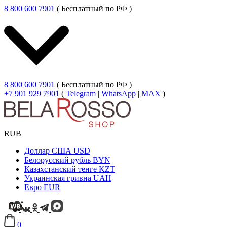
8 800 600 7901
( Бесплатный по РФ )
8 800 600 7901
( Бесплатный по РФ )
+7 901 929 7901
(
Telegram
|
WhatsApp
|
MAX
)
RUB
Доллар США
USD
Белорусский рубль
BYN
Казахстанский тенге
KZT
Украинская гривна
UAH
Евро
EUR
0