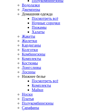
Полукомбинезоны
Водолазки
Джемперы
Домашняя одежда
Посмотреть всё
Ночные сорочки
Пижамы
Халаты
Жакеты
Жилетки
Кардиганы
Колготки
Комбинезоны
Комплекты
Костюмы
Лонгсливы
Лосины
Нижнее белье
Посмотреть всё
Комплекты
Майки
Носки
Платья
Полукомбинезоны
Сарафаны