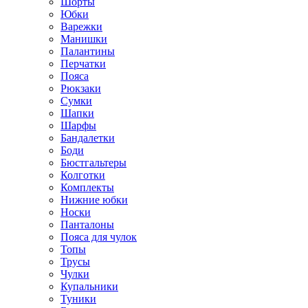
Шорты
Юбки
Варежки
Манишки
Палантины
Перчатки
Пояса
Рюкзаки
Сумки
Шапки
Шарфы
Бандалетки
Боди
Бюстгальтеры
Колготки
Комплекты
Нижние юбки
Носки
Панталоны
Поясa для чулок
Топы
Трусы
Чулки
Купальники
Туники