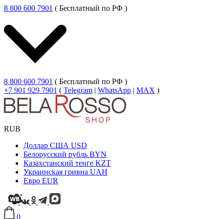
8 800 600 7901
( Бесплатный по РФ )
8 800 600 7901
( Бесплатный по РФ )
+7 901 929 7901
(
Telegram
|
WhatsApp
|
MAX
)
RUB
Доллар США
USD
Белорусский рубль
BYN
Казахстанский тенге
KZT
Украинская гривна
UAH
Евро
EUR
0