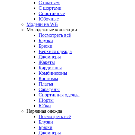
С платьем
С шортами
Спортивные
Юбочные
Модели на WB
Молодежные коллекции
Посмотреть всё
Блузки
Брюки
Верхняя одежда
Джемперы
Жакеты
Кардиганы
Комбинезоны
Костюмы
Платья
Сарафаны
Спортивная одежда
Шорты
Юбки
Нарядная одежда
Посмотреть всё
Блузки
Брюки
Джемперы