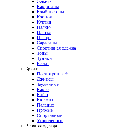
Жакеты
Кардиганы
Комбинезоны
Костюмы
Куртки
Пальто
Платья
Плащи
Сарафаны
Спортивная одежда
Топы
Туники
Юбки
Брюки
Посмотреть всё
Джинсы
Зауженные
Карго
Клёш
Кюлоты
Палаццо
Прямые
Спортивные
Укороченные
Верхняя одежда