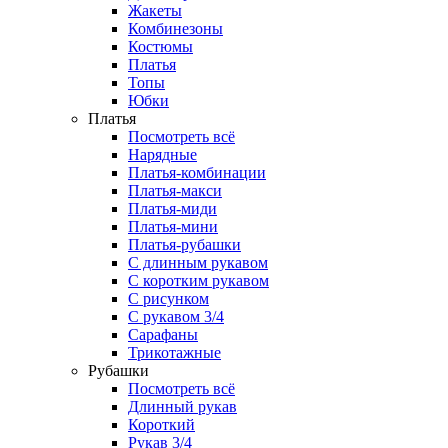
Жакеты
Комбинезоны
Костюмы
Платья
Топы
Юбки
Платья
Посмотреть всё
Нарядные
Платья-комбинации
Платья-макси
Платья-миди
Платья-мини
Платья-рубашки
С длинным рукавом
С коротким рукавом
С рисунком
С рукавом 3/4
Сарафаны
Трикотажные
Рубашки
Посмотреть всё
Длинный рукав
Короткий
Рукав 3/4