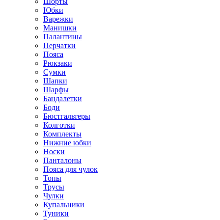
Шорты
Юбки
Варежки
Манишки
Палантины
Перчатки
Пояса
Рюкзаки
Сумки
Шапки
Шарфы
Бандалетки
Боди
Бюстгальтеры
Колготки
Комплекты
Нижние юбки
Носки
Панталоны
Поясa для чулок
Топы
Трусы
Чулки
Купальники
Туники