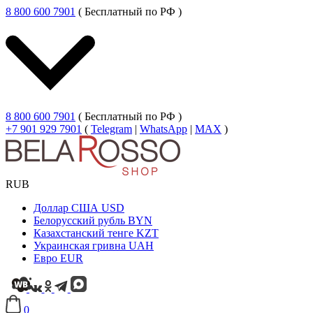
8 800 600 7901
( Бесплатный по РФ )
8 800 600 7901
( Бесплатный по РФ )
+7 901 929 7901
(
Telegram
|
WhatsApp
|
MAX
)
RUB
Доллар США
USD
Белорусский рубль
BYN
Казахстанский тенге
KZT
Украинская гривна
UAH
Евро
EUR
0