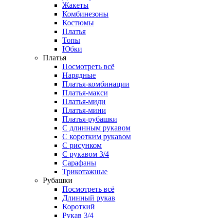
Жакеты
Комбинезоны
Костюмы
Платья
Топы
Юбки
Платья
Посмотреть всё
Нарядные
Платья-комбинации
Платья-макси
Платья-миди
Платья-мини
Платья-рубашки
С длинным рукавом
С коротким рукавом
С рисунком
С рукавом 3/4
Сарафаны
Трикотажные
Рубашки
Посмотреть всё
Длинный рукав
Короткий
Рукав 3/4