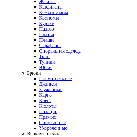
Жакеты
Кардиганы
Комбинезоны
Костюмы
Куртки
Пальто
Платья
Плащи
Сарафаны
Спортивная одежда
Топы
Туники
Юбки
Брюки
Посмотреть всё
Джинсы
Зауженные
Карго
Клёш
Кюлоты
Палаццо
Прямые
Спортивные
Укороченные
Верхняя одежда