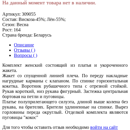
На данный момент товара нет в наличии.
Артикул:
309055
Состав:
Вискоза-45%; Лён-55%;
Сезон:
Весна
Рост:
164
Страна бренда:
Беларусь
Описание
Отзывы ( )
Вопросы ( )
Комплект женский состоящий из платья и укороченного
жакета.
Жакет со спущенной линией плеча. По переду накладные
нагрудные карманы с клапаном. По спинке горизонтальная
кокетка. Воротник рубашечного типа с отрезной стойкой.
Рукав короткий, низ рукава фигурный. Застежка центральная
бортовая на петли и пуговицы.
Платье полуприлегающего силуэта, длиной выше колена без
рукава, на брителях. Брители удлиненные на спинке. Вырез
горловины переда округлый. Отделкой комплекта являютcя
пуговицы "кокос"
Для того чтобы оставить отзыв необходимо
войти на сайт