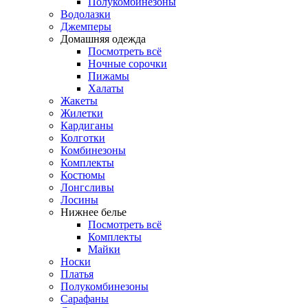
Полукомбинезоны
Водолазки
Джемперы
Домашняя одежда
Посмотреть всё
Ночные сорочки
Пижамы
Халаты
Жакеты
Жилетки
Кардиганы
Колготки
Комбинезоны
Комплекты
Костюмы
Лонгсливы
Лосины
Нижнее белье
Посмотреть всё
Комплекты
Майки
Носки
Платья
Полукомбинезоны
Сарафаны