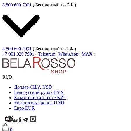
8 800 600 7901
( Бесплатный по РФ )
8 800 600 7901
( Бесплатный по РФ )
+7 901 929 7901
(
Telegram
|
WhatsApp
|
MAX
)
RUB
Доллар США
USD
Белорусский рубль
BYN
Казахстанский тенге
KZT
Украинская гривна
UAH
Евро
EUR
0