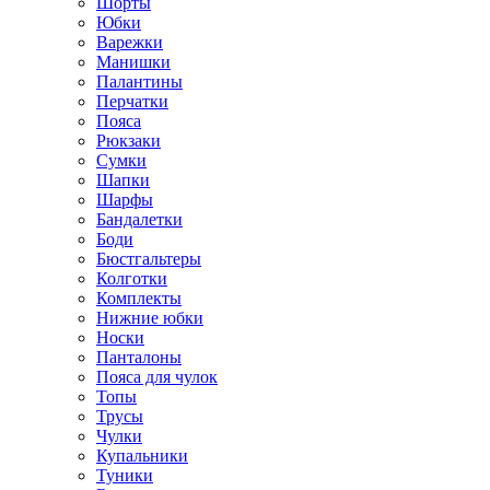
Шорты
Юбки
Варежки
Манишки
Палантины
Перчатки
Пояса
Рюкзаки
Сумки
Шапки
Шарфы
Бандалетки
Боди
Бюстгальтеры
Колготки
Комплекты
Нижние юбки
Носки
Панталоны
Поясa для чулок
Топы
Трусы
Чулки
Купальники
Туники