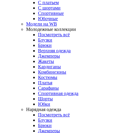
С платьем
С шортами
Спортивные
Юбочные
Модели на WB
Молодежные коллекции
Посмотреть всё
Блузки
Брюки
Верхняя одежда
Джемперы
Жакеты
Кардиганы
Комбинезоны
Костюмы
Платья
Сарафаны
Спортивная одежда
Шорты
Юбки
Нарядная одежда
Посмотреть всё
Блузки
Брюки
Джемперы