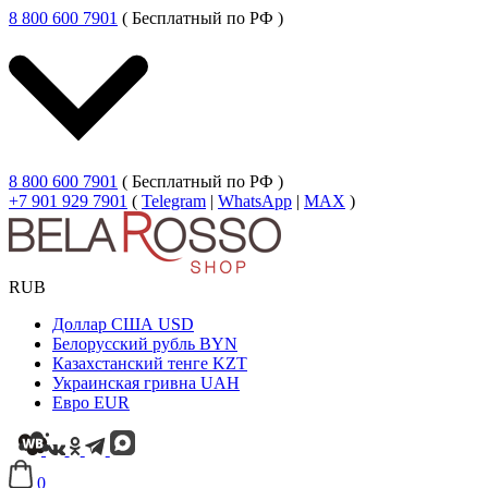
8 800 600 7901
( Бесплатный по РФ )
8 800 600 7901
( Бесплатный по РФ )
+7 901 929 7901
(
Telegram
|
WhatsApp
|
MAX
)
RUB
Доллар США
USD
Белорусский рубль
BYN
Казахстанский тенге
KZT
Украинская гривна
UAH
Евро
EUR
0