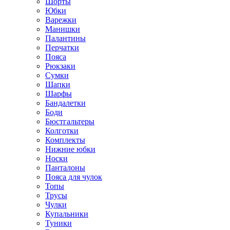
Шорты
Юбки
Варежки
Манишки
Палантины
Перчатки
Пояса
Рюкзаки
Сумки
Шапки
Шарфы
Бандалетки
Боди
Бюстгальтеры
Колготки
Комплекты
Нижние юбки
Носки
Панталоны
Поясa для чулок
Топы
Трусы
Чулки
Купальники
Туники