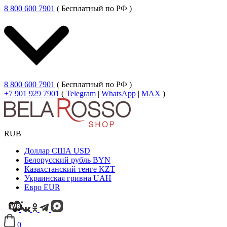
8 800 600 7901
( Бесплатный по РФ )
8 800 600 7901
( Бесплатный по РФ )
+7 901 929 7901
(
Telegram
|
WhatsApp
|
MAX
)
RUB
Доллар США
USD
Белорусский рубль
BYN
Казахстанский тенге
KZT
Украинская гривна
UAH
Евро
EUR
0