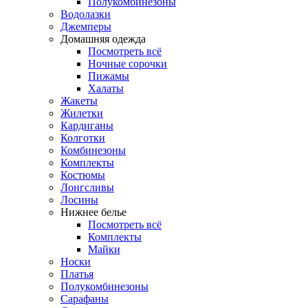
Полукомбинезоны
Водолазки
Джемперы
Домашняя одежда
Посмотреть всё
Ночные сорочки
Пижамы
Халаты
Жакеты
Жилетки
Кардиганы
Колготки
Комбинезоны
Комплекты
Костюмы
Лонгсливы
Лосины
Нижнее белье
Посмотреть всё
Комплекты
Майки
Носки
Платья
Полукомбинезоны
Сарафаны