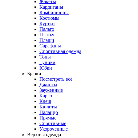
Жакеты
Кардиганы
Комбинезоны
Костюмы
Куртки
Пальто
Платья
Плащи
Сарафаны
Спортивная одежда
Топы
Туники
Юбки
Брюки
Посмотреть всё
Джинсы
Зауженные
Карго
Клёш
Кюлоты
Палаццо
Прямые
Спортивные
Укороченные
Верхняя одежда