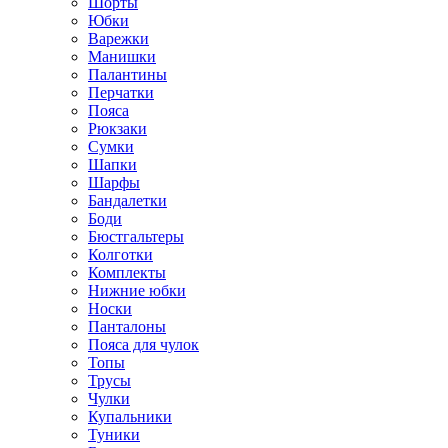
Шорты
Юбки
Варежки
Манишки
Палантины
Перчатки
Пояса
Рюкзаки
Сумки
Шапки
Шарфы
Бандалетки
Боди
Бюстгальтеры
Колготки
Комплекты
Нижние юбки
Носки
Панталоны
Поясa для чулок
Топы
Трусы
Чулки
Купальники
Туники