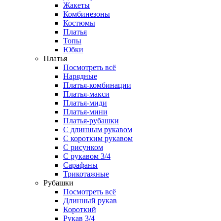
Жакеты
Комбинезоны
Костюмы
Платья
Топы
Юбки
Платья
Посмотреть всё
Нарядные
Платья-комбинации
Платья-макси
Платья-миди
Платья-мини
Платья-рубашки
С длинным рукавом
С коротким рукавом
С рисунком
С рукавом 3/4
Сарафаны
Трикотажные
Рубашки
Посмотреть всё
Длинный рукав
Короткий
Рукав 3/4