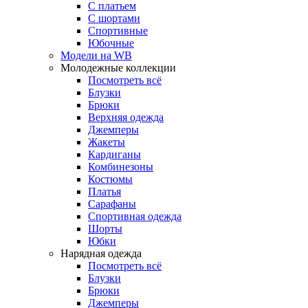
С платьем
С шортами
Спортивные
Юбочные
Модели на WB
Молодежные коллекции
Посмотреть всё
Блузки
Брюки
Верхняя одежда
Джемперы
Жакеты
Кардиганы
Комбинезоны
Костюмы
Платья
Сарафаны
Спортивная одежда
Шорты
Юбки
Нарядная одежда
Посмотреть всё
Блузки
Брюки
Джемперы