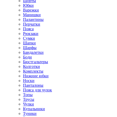
Шорты
Юбки
Варежки
Манишки
Палантины
Перчатки
Пояса
Рюкзаки
Сумки
Шапки
Шарфы
Бандалетки
Боди
Бюстгальтеры
Колготки
Комплекты
Нижние юбки
Носки
Панталоны
Поясa для чулок
Топы
Трусы
Чулки
Купальники
Туники