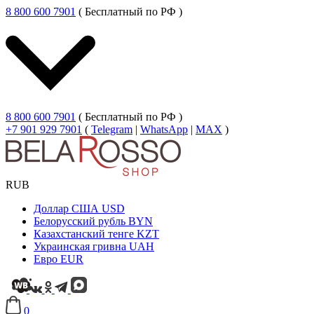
8 800 600 7901
( Бесплатный по РФ )
8 800 600 7901
( Бесплатный по РФ )
+7 901 929 7901
(
Telegram
|
WhatsApp
|
MAX
)
RUB
Доллар США
USD
Белорусский рубль
BYN
Казахстанский тенге
KZT
Украинская гривна
UAH
Евро
EUR
0