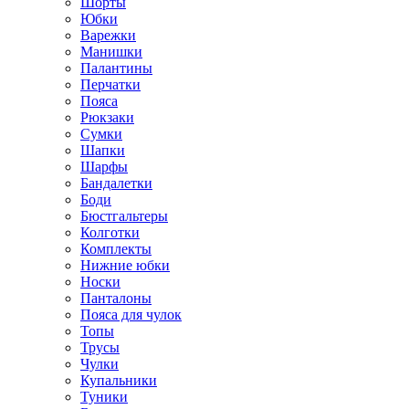
Шорты
Юбки
Варежки
Манишки
Палантины
Перчатки
Пояса
Рюкзаки
Сумки
Шапки
Шарфы
Бандалетки
Боди
Бюстгальтеры
Колготки
Комплекты
Нижние юбки
Носки
Панталоны
Поясa для чулок
Топы
Трусы
Чулки
Купальники
Туники