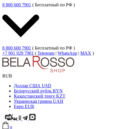
8 800 600 7901
( Бесплатный по РФ )
8 800 600 7901
( Бесплатный по РФ )
+7 901 929 7901
(
Telegram
|
WhatsApp
|
MAX
)
RUB
Доллар США
USD
Белорусский рубль
BYN
Казахстанский тенге
KZT
Украинская гривна
UAH
Евро
EUR
0