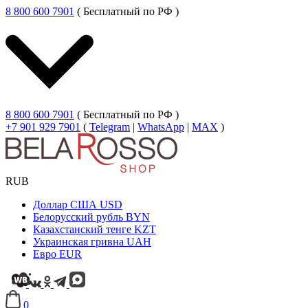
8 800 600 7901
( Бесплатный по РФ )
8 800 600 7901
( Бесплатный по РФ )
+7 901 929 7901
(
Telegram
|
WhatsApp
|
MAX
)
RUB
Доллар США
USD
Белорусский рубль
BYN
Казахстанский тенге
KZT
Украинская гривна
UAH
Евро
EUR
0