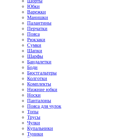
Шорты
Юбки
Варежки
Манишки
Палантины
Перчатки
Пояса
Рюкзаки
Сумки
Шапки
Шарфы
Бандалетки
Боди
Бюстгальтеры
Колготки
Комплекты
Нижние юбки
Носки
Панталоны
Поясa для чулок
Топы
Трусы
Чулки
Купальники
Туники