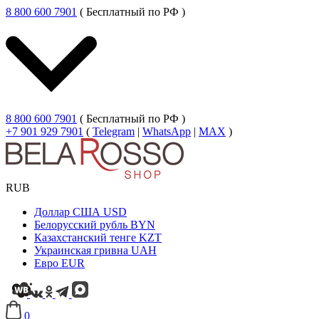
8 800 600 7901
( Бесплатный по РФ )
8 800 600 7901
( Бесплатный по РФ )
+7 901 929 7901
(
Telegram
|
WhatsApp
|
MAX
)
RUB
Доллар США
USD
Белорусский рубль
BYN
Казахстанский тенге
KZT
Украинская гривна
UAH
Евро
EUR
0