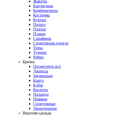
Жакеты
Кардиганы
Комбинезоны
Костюмы
Куртки
Пальто
Платья
Плащи
Сарафаны
Спортивная одежда
Топы
Туники
Юбки
Брюки
Посмотреть всё
Джинсы
Зауженные
Карго
Клёш
Кюлоты
Палаццо
Прямые
Спортивные
Укороченные
Верхняя одежда