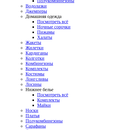
Полукомбинезоны
Водолазки
Джемперы
Домашняя одежда
Посмотреть всё
Ночные сорочки
Пижамы
Халаты
Жакеты
Жилетки
Кардиганы
Колготки
Комбинезоны
Комплекты
Костюмы
Лонгсливы
Лосины
Нижнее белье
Посмотреть всё
Комплекты
Майки
Носки
Платья
Полукомбинезоны
Сарафаны