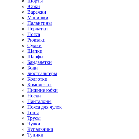
Шорты
Юбки
Варежки
Манишки
Палантины
Перчатки
Пояса
Рюкзаки
Сумки
Шапки
Шарфы
Бандалетки
Боди
Бюстгальтеры
Колготки
Комплекты
Нижние юбки
Носки
Панталоны
Поясa для чулок
Топы
Трусы
Чулки
Купальники
Туники