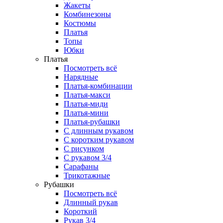
Жакеты
Комбинезоны
Костюмы
Платья
Топы
Юбки
Платья
Посмотреть всё
Нарядные
Платья-комбинации
Платья-макси
Платья-миди
Платья-мини
Платья-рубашки
С длинным рукавом
С коротким рукавом
С рисунком
С рукавом 3/4
Сарафаны
Трикотажные
Рубашки
Посмотреть всё
Длинный рукав
Короткий
Рукав 3/4