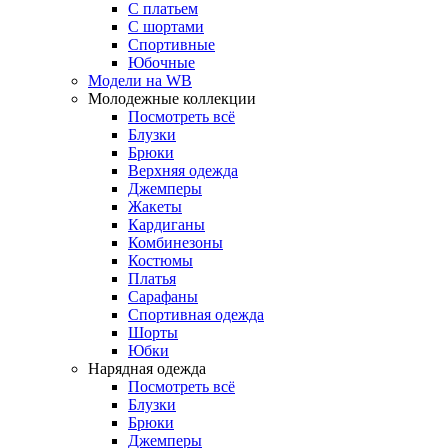
С платьем
С шортами
Спортивные
Юбочные
Модели на WB
Молодежные коллекции
Посмотреть всё
Блузки
Брюки
Верхняя одежда
Джемперы
Жакеты
Кардиганы
Комбинезоны
Костюмы
Платья
Сарафаны
Спортивная одежда
Шорты
Юбки
Нарядная одежда
Посмотреть всё
Блузки
Брюки
Джемперы