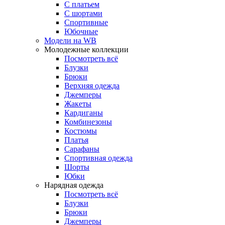
С платьем
С шортами
Спортивные
Юбочные
Модели на WB
Молодежные коллекции
Посмотреть всё
Блузки
Брюки
Верхняя одежда
Джемперы
Жакеты
Кардиганы
Комбинезоны
Костюмы
Платья
Сарафаны
Спортивная одежда
Шорты
Юбки
Нарядная одежда
Посмотреть всё
Блузки
Брюки
Джемперы