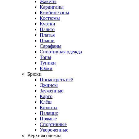
Жакеты
Кардиганы
Комбинезоны
Костюмы
Куртки
Пальто
Платья
Плащи
Сарафаны
Спортивная одежда
Топы
Туники
Юбки
Брюки
Посмотреть всё
Джинсы
Зауженные
Карго
Клёш
Кюлоты
Палаццо
Прямые
Спортивные
Укороченные
Верхняя одежда