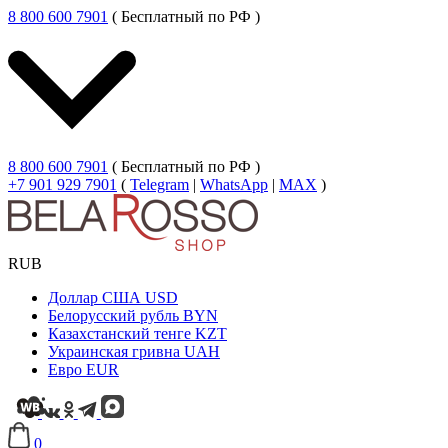
8 800 600 7901
( Бесплатный по РФ )
8 800 600 7901
( Бесплатный по РФ )
+7 901 929 7901
(
Telegram
|
WhatsApp
|
MAX
)
RUB
Доллар США
USD
Белорусский рубль
BYN
Казахстанский тенге
KZT
Украинская гривна
UAH
Евро
EUR
0