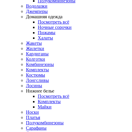
Полукомбинезоны
Водолазки
Джемперы
Домашняя одежда
Посмотреть всё
Ночные сорочки
Пижамы
Халаты
Жакеты
Жилетки
Кардиганы
Колготки
Комбинезоны
Комплекты
Костюмы
Лонгсливы
Лосины
Нижнее белье
Посмотреть всё
Комплекты
Майки
Носки
Платья
Полукомбинезоны
Сарафаны