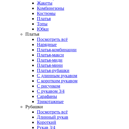
Жакеты
Комбинезоны
Костюмы
Платья
Топы
Юбки
Платья
Посмотреть всё
Нарядные
Платья-комбинации
Платья-макси
Платья-миди
Платья-мини
Платья-рубашки
С длинным рукавом
С коротким рукавом
С рисунком
С рукавом 3/4
Сарафаны
Трикотажные
Рубашки
Посмотреть всё
Длинный рукав
Короткий
Рукав 3/4