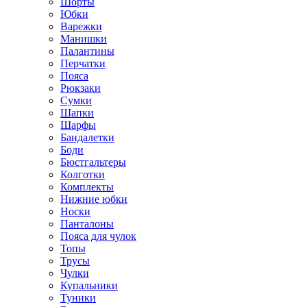
Шорты
Юбки
Варежки
Манишки
Палантины
Перчатки
Пояса
Рюкзаки
Сумки
Шапки
Шарфы
Бандалетки
Боди
Бюстгальтеры
Колготки
Комплекты
Нижние юбки
Носки
Панталоны
Поясa для чулок
Топы
Трусы
Чулки
Купальники
Туники