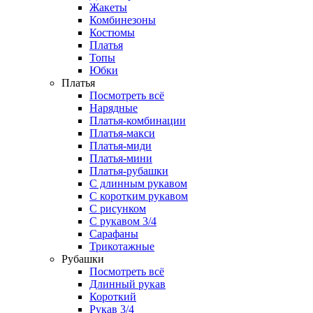
Жакеты
Комбинезоны
Костюмы
Платья
Топы
Юбки
Платья
Посмотреть всё
Нарядные
Платья-комбинации
Платья-макси
Платья-миди
Платья-мини
Платья-рубашки
С длинным рукавом
С коротким рукавом
С рисунком
С рукавом 3/4
Сарафаны
Трикотажные
Рубашки
Посмотреть всё
Длинный рукав
Короткий
Рукав 3/4