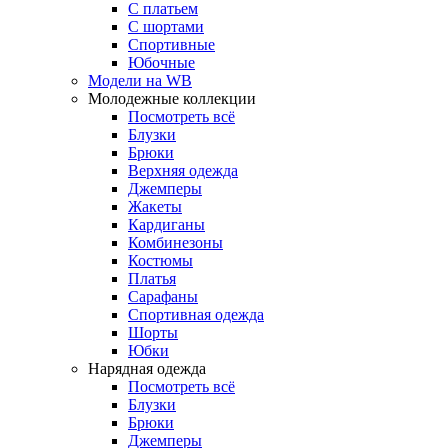
С платьем
С шортами
Спортивные
Юбочные
Модели на WB
Молодежные коллекции
Посмотреть всё
Блузки
Брюки
Верхняя одежда
Джемперы
Жакеты
Кардиганы
Комбинезоны
Костюмы
Платья
Сарафаны
Спортивная одежда
Шорты
Юбки
Нарядная одежда
Посмотреть всё
Блузки
Брюки
Джемперы