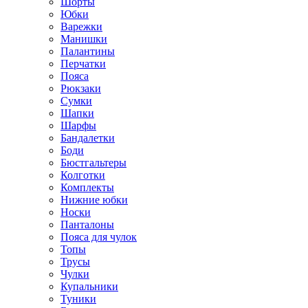
Шорты
Юбки
Варежки
Манишки
Палантины
Перчатки
Пояса
Рюкзаки
Сумки
Шапки
Шарфы
Бандалетки
Боди
Бюстгальтеры
Колготки
Комплекты
Нижние юбки
Носки
Панталоны
Поясa для чулок
Топы
Трусы
Чулки
Купальники
Туники