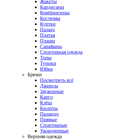
Жакеты
Кардиганы
Комбинезоны
Костюмы
Куртки
Пальто
Платья
Плащи
Сарафаны
Спортивная одежда
Топы
Туники
Юбки
Брюки
Посмотреть всё
Джинсы
Зауженные
Карго
Клёш
Кюлоты
Палаццо
Прямые
Спортивные
Укороченные
Верхняя одежда