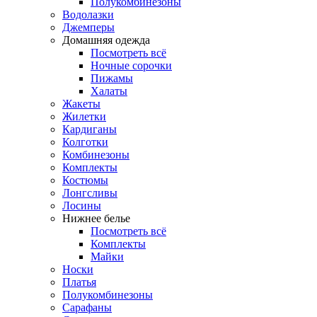
Полукомбинезоны
Водолазки
Джемперы
Домашняя одежда
Посмотреть всё
Ночные сорочки
Пижамы
Халаты
Жакеты
Жилетки
Кардиганы
Колготки
Комбинезоны
Комплекты
Костюмы
Лонгсливы
Лосины
Нижнее белье
Посмотреть всё
Комплекты
Майки
Носки
Платья
Полукомбинезоны
Сарафаны