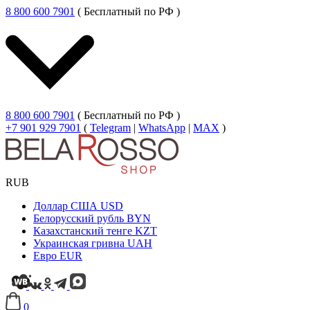
8 800 600 7901
( Бесплатный по РФ )
8 800 600 7901
( Бесплатный по РФ )
+7 901 929 7901
(
Telegram
|
WhatsApp
|
MAX
)
RUB
Доллар США
USD
Белорусский рубль
BYN
Казахстанский тенге
KZT
Украинская гривна
UAH
Евро
EUR
0