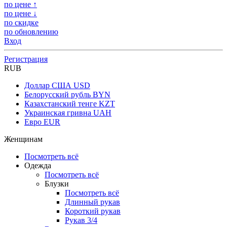
по цене ↑
по цене ↓
по скидке
по обновлению
Вход
Регистрация
RUB
Доллар США
USD
Белорусский рубль
BYN
Казахстанский тенге
KZT
Украинская гривна
UAH
Евро
EUR
Женщинам
Посмотреть всё
Одежда
Посмотреть всё
Блузки
Посмотреть всё
Длинный рукав
Короткий рукав
Рукав 3/4