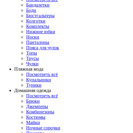
Бандалетки
Боди
Бюстгальтеры
Колготки
Комплекты
Нижние юбки
Носки
Панталоны
Поясa для чулок
Топы
Трусы
Чулки
Пляжная мода
Посмотреть всё
Купальники
Туники
Домашняя одежда
Посмотреть всё
Брюки
Джемперы
Комбинезоны
Костюмы
Майки
Ночные сорочки