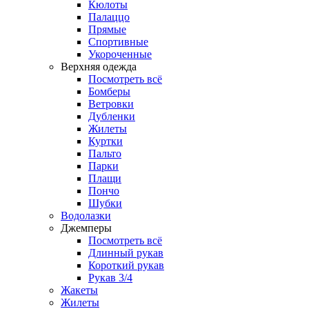
Кюлоты
Палаццо
Прямые
Спортивные
Укороченные
Верхняя одежда
Посмотреть всё
Бомберы
Ветровки
Дубленки
Жилеты
Куртки
Пальто
Парки
Плащи
Пончо
Шубки
Водолазки
Джемперы
Посмотреть всё
Длинный рукав
Короткий рукав
Рукав 3/4
Жакеты
Жилеты