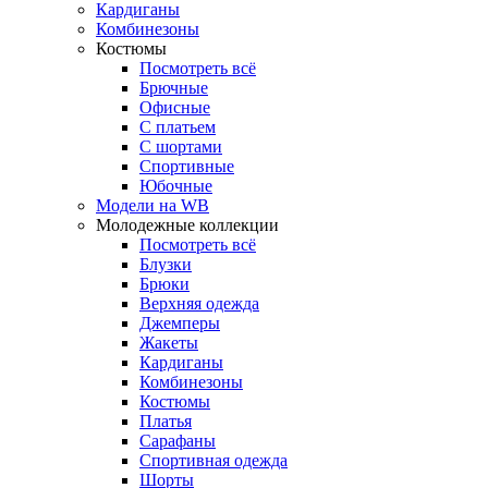
Кардиганы
Комбинезоны
Костюмы
Посмотреть всё
Брючные
Офисные
С платьем
С шортами
Спортивные
Юбочные
Модели на WB
Молодежные коллекции
Посмотреть всё
Блузки
Брюки
Верхняя одежда
Джемперы
Жакеты
Кардиганы
Комбинезоны
Костюмы
Платья
Сарафаны
Спортивная одежда
Шорты