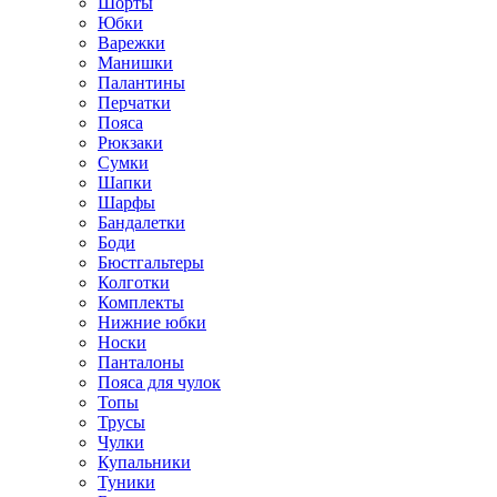
Шорты
Юбки
Варежки
Манишки
Палантины
Перчатки
Пояса
Рюкзаки
Сумки
Шапки
Шарфы
Бандалетки
Боди
Бюстгальтеры
Колготки
Комплекты
Нижние юбки
Носки
Панталоны
Поясa для чулок
Топы
Трусы
Чулки
Купальники
Туники