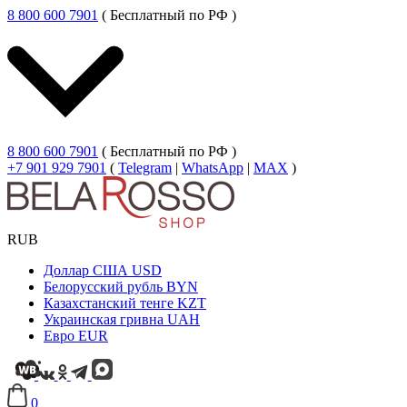
8 800 600 7901
( Бесплатный по РФ )
8 800 600 7901
( Бесплатный по РФ )
+7 901 929 7901
(
Telegram
|
WhatsApp
|
MAX
)
RUB
Доллар США
USD
Белорусский рубль
BYN
Казахстанский тенге
KZT
Украинская гривна
UAH
Евро
EUR
0