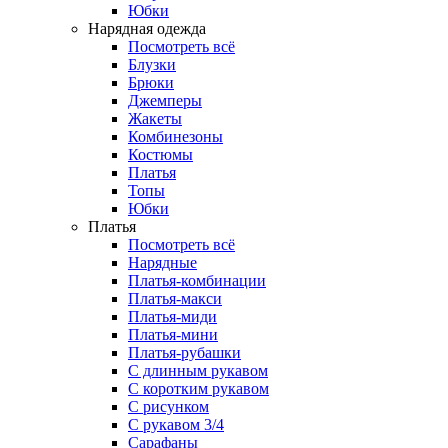
Юбки
Нарядная одежда
Посмотреть всё
Блузки
Брюки
Джемперы
Жакеты
Комбинезоны
Костюмы
Платья
Топы
Юбки
Платья
Посмотреть всё
Нарядные
Платья-комбинации
Платья-макси
Платья-миди
Платья-мини
Платья-рубашки
С длинным рукавом
С коротким рукавом
С рисунком
С рукавом 3/4
Сарафаны