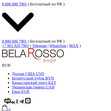
8 800 600 7901
( Бесплатный по РФ )
8 800 600 7901
( Бесплатный по РФ )
+7 901 929 7901
(
Telegram
|
WhatsApp
|
MAX
)
RUB
Доллар США
USD
Белорусский рубль
BYN
Казахстанский тенге
KZT
Украинская гривна
UAH
Евро
EUR
0