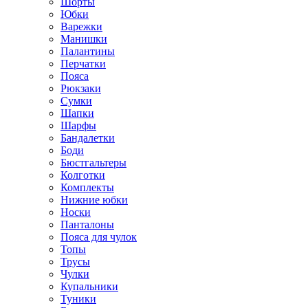
Шорты
Юбки
Варежки
Манишки
Палантины
Перчатки
Пояса
Рюкзаки
Сумки
Шапки
Шарфы
Бандалетки
Боди
Бюстгальтеры
Колготки
Комплекты
Нижние юбки
Носки
Панталоны
Поясa для чулок
Топы
Трусы
Чулки
Купальники
Туники