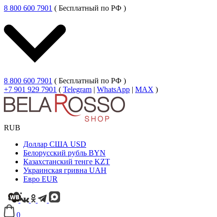
8 800 600 7901
( Бесплатный по РФ )
8 800 600 7901
( Бесплатный по РФ )
+7 901 929 7901
(
Telegram
|
WhatsApp
|
MAX
)
RUB
Доллар США
USD
Белорусский рубль
BYN
Казахстанский тенге
KZT
Украинская гривна
UAH
Евро
EUR
0