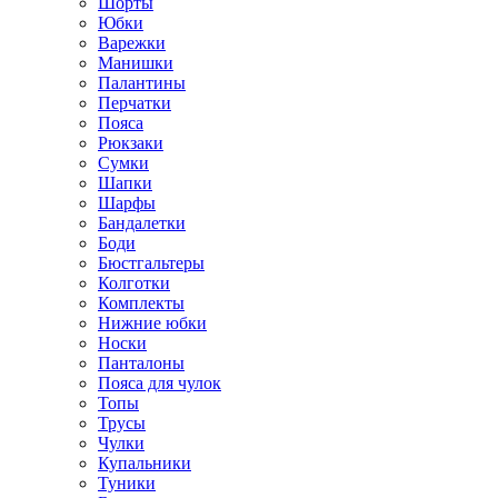
Шорты
Юбки
Варежки
Манишки
Палантины
Перчатки
Пояса
Рюкзаки
Сумки
Шапки
Шарфы
Бандалетки
Боди
Бюстгальтеры
Колготки
Комплекты
Нижние юбки
Носки
Панталоны
Поясa для чулок
Топы
Трусы
Чулки
Купальники
Туники