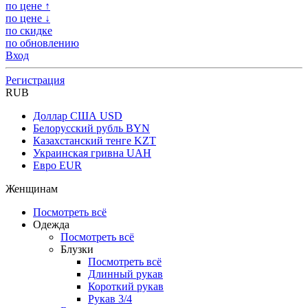
по цене ↑
по цене ↓
по скидке
по обновлению
Вход
Регистрация
RUB
Доллар США
USD
Белорусский рубль
BYN
Казахстанский тенге
KZT
Украинская гривна
UAH
Евро
EUR
Женщинам
Посмотреть всё
Одежда
Посмотреть всё
Блузки
Посмотреть всё
Длинный рукав
Короткий рукав
Рукав 3/4