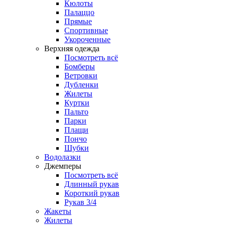
Кюлоты
Палаццо
Прямые
Спортивные
Укороченные
Верхняя одежда
Посмотреть всё
Бомберы
Ветровки
Дубленки
Жилеты
Куртки
Пальто
Парки
Плащи
Пончо
Шубки
Водолазки
Джемперы
Посмотреть всё
Длинный рукав
Короткий рукав
Рукав 3/4
Жакеты
Жилеты