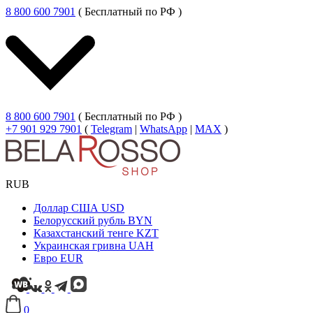
8 800 600 7901
( Бесплатный по РФ )
8 800 600 7901
( Бесплатный по РФ )
+7 901 929 7901
(
Telegram
|
WhatsApp
|
MAX
)
RUB
Доллар США
USD
Белорусский рубль
BYN
Казахстанский тенге
KZT
Украинская гривна
UAH
Евро
EUR
0