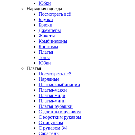
Юбки
Нарядная одежда
Посмотреть всё
Блузки
Брюки
Джемперы
Жакеты
Комбинезоны
Костюмы
Платья
Топы
Юбки
Платья
Посмотреть всё
Нарядные
Платья-комбинации
Платья-макси
Платья-миди
Платья-мини
Платья-рубашки
С длинным рукавом
С коротким рукавом
С рисунком
С рукавом 3/4
Сарафаны