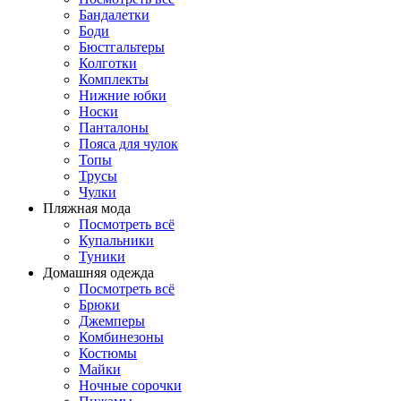
Бандалетки
Боди
Бюстгальтеры
Колготки
Комплекты
Нижние юбки
Носки
Панталоны
Поясa для чулок
Топы
Трусы
Чулки
Пляжная мода
Посмотреть всё
Купальники
Туники
Домашняя одежда
Посмотреть всё
Брюки
Джемперы
Комбинезоны
Костюмы
Майки
Ночные сорочки