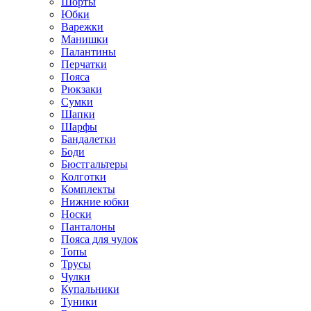
Шорты
Юбки
Варежки
Манишки
Палантины
Перчатки
Пояса
Рюкзаки
Сумки
Шапки
Шарфы
Бандалетки
Боди
Бюстгальтеры
Колготки
Комплекты
Нижние юбки
Носки
Панталоны
Поясa для чулок
Топы
Трусы
Чулки
Купальники
Туники