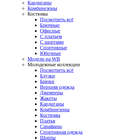
Кардиганы
Комбинезоны
Костюмы
Посмотреть всё
Брючные
Офисные
С платьем
С шортами
Спортивные
Юбочные
Модели на WB
Молодежные коллекции
Посмотреть всё
Блузки
Брюки
Верхняя одежда
Джемперы
Жакеты
Кардиганы
Комбинезоны
Костюмы
Платья
Сарафаны
Спортивная одежда
Шорты