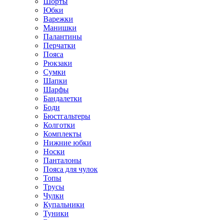
Шорты
Юбки
Варежки
Манишки
Палантины
Перчатки
Пояса
Рюкзаки
Сумки
Шапки
Шарфы
Бандалетки
Боди
Бюстгальтеры
Колготки
Комплекты
Нижние юбки
Носки
Панталоны
Поясa для чулок
Топы
Трусы
Чулки
Купальники
Туники