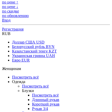
по цене ↑
по цене ↓
по скидке
по обновлению
Вход
Регистрация
RUB
Доллар США
USD
Белорусский рубль
BYN
Казахстанский тенге
KZT
Украинская гривна
UAH
Евро
EUR
Женщинам
Посмотреть всё
Одежда
Посмотреть всё
Блузки
Посмотреть всё
Длинный рукав
Короткий рукав
Рукав 3/4