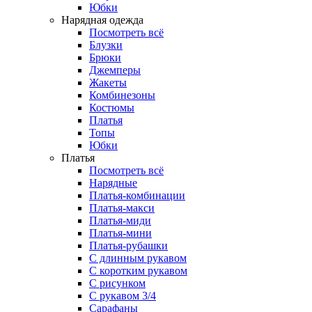
Юбки
Нарядная одежда
Посмотреть всё
Блузки
Брюки
Джемперы
Жакеты
Комбинезоны
Костюмы
Платья
Топы
Юбки
Платья
Посмотреть всё
Нарядные
Платья-комбинации
Платья-макси
Платья-миди
Платья-мини
Платья-рубашки
С длинным рукавом
С коротким рукавом
С рисунком
С рукавом 3/4
Сарафаны