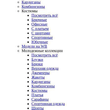
Кардиганы
Комбинезоны
Костюмы
Посмотреть всё
Брючные
Офисные
С платьем
С шортами
Спортивные
Юбочные
Модели на WB
Молодежные коллекции
Посмотреть всё
Блузки
Брюки
Верхняя одежда
Джемперы
Жакеты
Кардиганы
Комбинезоны
Костюмы
Платья
Сарафаны
Спортивная одежда
Шорты