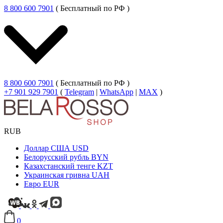
8 800 600 7901
( Бесплатный по РФ )
8 800 600 7901
( Бесплатный по РФ )
+7 901 929 7901
(
Telegram
|
WhatsApp
|
MAX
)
RUB
Доллар США
USD
Белорусский рубль
BYN
Казахстанский тенге
KZT
Украинская гривна
UAH
Евро
EUR
0