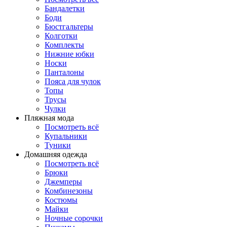
Бандалетки
Боди
Бюстгальтеры
Колготки
Комплекты
Нижние юбки
Носки
Панталоны
Поясa для чулок
Топы
Трусы
Чулки
Пляжная мода
Посмотреть всё
Купальники
Туники
Домашняя одежда
Посмотреть всё
Брюки
Джемперы
Комбинезоны
Костюмы
Майки
Ночные сорочки