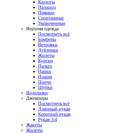
Кюлоты
Палаццо
Прямые
Спортивные
Укороченные
Верхняя одежда
Посмотреть всё
Бомберы
Ветровки
Дубленки
Жилеты
Куртки
Пальто
Парки
Плащи
Пончо
Шубки
Водолазки
Джемперы
Посмотреть всё
Длинный рукав
Короткий рукав
Рукав 3/4
Жакеты
Жилеты