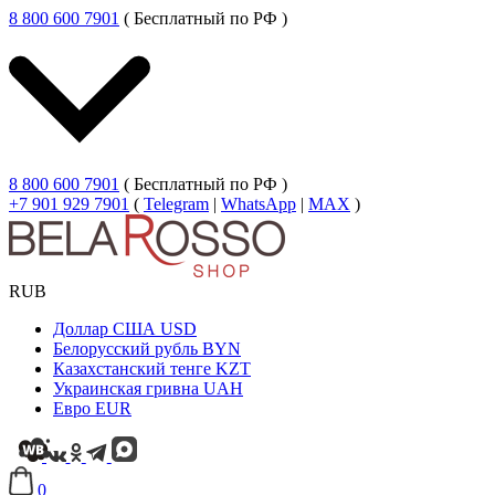
8 800 600 7901
( Бесплатный по РФ )
8 800 600 7901
( Бесплатный по РФ )
+7 901 929 7901
(
Telegram
|
WhatsApp
|
MAX
)
RUB
Доллар США
USD
Белорусский рубль
BYN
Казахстанский тенге
KZT
Украинская гривна
UAH
Евро
EUR
0