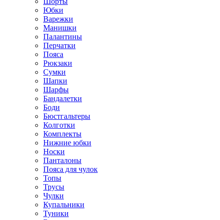
Шорты
Юбки
Варежки
Манишки
Палантины
Перчатки
Пояса
Рюкзаки
Сумки
Шапки
Шарфы
Бандалетки
Боди
Бюстгальтеры
Колготки
Комплекты
Нижние юбки
Носки
Панталоны
Поясa для чулок
Топы
Трусы
Чулки
Купальники
Туники