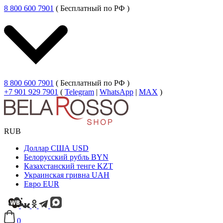
8 800 600 7901
( Бесплатный по РФ )
8 800 600 7901
( Бесплатный по РФ )
+7 901 929 7901
(
Telegram
|
WhatsApp
|
MAX
)
RUB
Доллар США
USD
Белорусский рубль
BYN
Казахстанский тенге
KZT
Украинская гривна
UAH
Евро
EUR
0