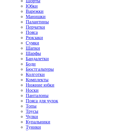
Шорты
Юбки
Варежки
Манишки
Палантины
Перчатки
Пояса
Рюкзаки
Сумки
Шапки
Шарфы
Бандалетки
Боди
Бюстгальтеры
Колготки
Комплекты
Нижние юбки
Носки
Панталоны
Поясa для чулок
Топы
Трусы
Чулки
Купальники
Туники