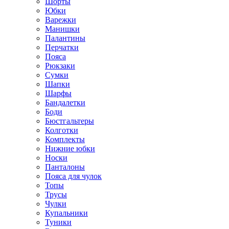
Шорты
Юбки
Варежки
Манишки
Палантины
Перчатки
Пояса
Рюкзаки
Сумки
Шапки
Шарфы
Бандалетки
Боди
Бюстгальтеры
Колготки
Комплекты
Нижние юбки
Носки
Панталоны
Поясa для чулок
Топы
Трусы
Чулки
Купальники
Туники