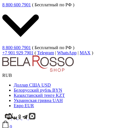
8 800 600 7901
( Бесплатный по РФ )
8 800 600 7901
( Бесплатный по РФ )
+7 901 929 7901
(
Telegram
|
WhatsApp
|
MAX
)
RUB
Доллар США
USD
Белорусский рубль
BYN
Казахстанский тенге
KZT
Украинская гривна
UAH
Евро
EUR
0