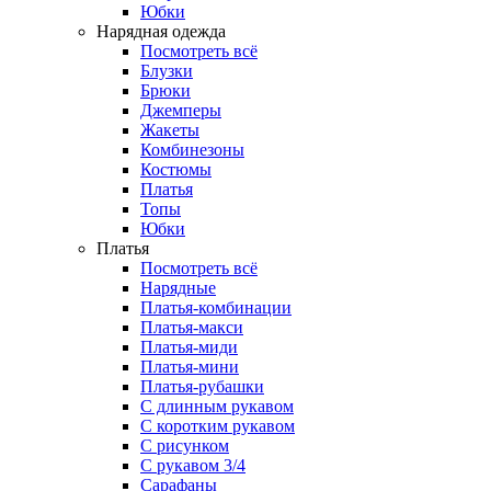
Юбки
Нарядная одежда
Посмотреть всё
Блузки
Брюки
Джемперы
Жакеты
Комбинезоны
Костюмы
Платья
Топы
Юбки
Платья
Посмотреть всё
Нарядные
Платья-комбинации
Платья-макси
Платья-миди
Платья-мини
Платья-рубашки
С длинным рукавом
С коротким рукавом
С рисунком
С рукавом 3/4
Сарафаны