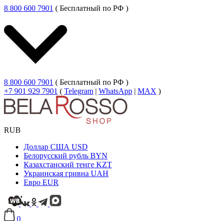
8 800 600 7901
( Бесплатный по РФ )
8 800 600 7901
( Бесплатный по РФ )
+7 901 929 7901
(
Telegram
|
WhatsApp
|
MAX
)
RUB
Доллар США
USD
Белорусский рубль
BYN
Казахстанский тенге
KZT
Украинская гривна
UAH
Евро
EUR
0