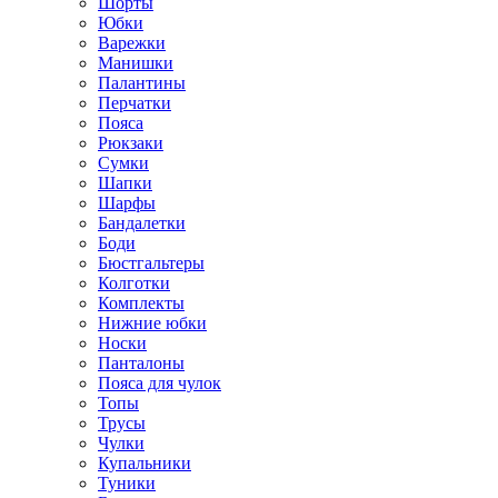
Шорты
Юбки
Варежки
Манишки
Палантины
Перчатки
Пояса
Рюкзаки
Сумки
Шапки
Шарфы
Бандалетки
Боди
Бюстгальтеры
Колготки
Комплекты
Нижние юбки
Носки
Панталоны
Поясa для чулок
Топы
Трусы
Чулки
Купальники
Туники