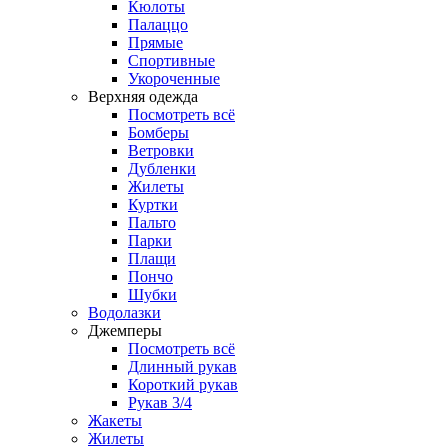
Кюлоты
Палаццо
Прямые
Спортивные
Укороченные
Верхняя одежда
Посмотреть всё
Бомберы
Ветровки
Дубленки
Жилеты
Куртки
Пальто
Парки
Плащи
Пончо
Шубки
Водолазки
Джемперы
Посмотреть всё
Длинный рукав
Короткий рукав
Рукав 3/4
Жакеты
Жилеты