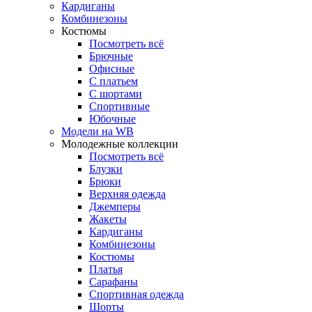
Кардиганы
Комбинезоны
Костюмы
Посмотреть всё
Брючные
Офисные
С платьем
С шортами
Спортивные
Юбочные
Модели на WB
Молодежные коллекции
Посмотреть всё
Блузки
Брюки
Верхняя одежда
Джемперы
Жакеты
Кардиганы
Комбинезоны
Костюмы
Платья
Сарафаны
Спортивная одежда
Шорты