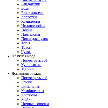
Бандалетки
Боди
Бюстгальтеры
Колготки
Комплекты
Нижние юбки
Носки
Панталоны
Поясa для чулок
Топы
Трусы
Чулки
Пляжная мода
Посмотреть всё
Купальники
Туники
Домашняя одежда
Посмотреть всё
Брюки
Джемперы
Комбинезоны
Костюмы
Майки
Ночные сорочки