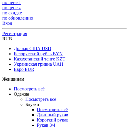
по цене ↑
по цене ↓
по скидке
по обновлению
Вход
Регистрация
RUB
Доллар США
USD
Белорусский рубль
BYN
Казахстанский тенге
KZT
Украинская гривна
UAH
Евро
EUR
Женщинам
Посмотреть всё
Одежда
Посмотреть всё
Блузки
Посмотреть всё
Длинный рукав
Короткий рукав
Рукав 3/4