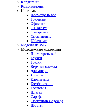
Кардиганы
Комбинезоны
Костюмы
Посмотреть всё
Брючные
Офисные
С платьем
С шортами
Спортивные
Юбочные
Модели на WB
Молодежные коллекции
Посмотреть всё
Блузки
Брюки
Верхняя одежда
Джемперы
Жакеты
Кардиганы
Комбинезоны
Костюмы
Платья
Сарафаны
Спортивная одежда
Шорты