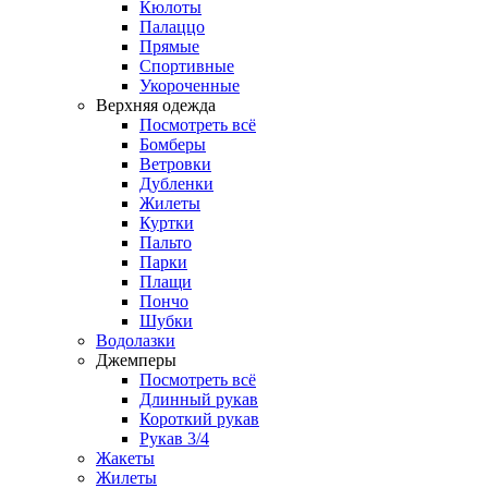
Кюлоты
Палаццо
Прямые
Спортивные
Укороченные
Верхняя одежда
Посмотреть всё
Бомберы
Ветровки
Дубленки
Жилеты
Куртки
Пальто
Парки
Плащи
Пончо
Шубки
Водолазки
Джемперы
Посмотреть всё
Длинный рукав
Короткий рукав
Рукав 3/4
Жакеты
Жилеты