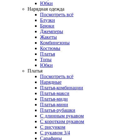
Юбки
Нарядная одежда
Посмотреть всё
Блузки
Брюки
Джемперы
Жакеты
Комбинезоны
Костюмы
Платья
Топы
Юбки
Платья
Посмотреть всё
Нарядные
Платья-комбинации
Платья-макси
Платья-миди
Платья-мини
Платья-рубашки
С длинным рукавом
С коротким рукавом
С рисунком
С рукавом 3/4
Сарафаны