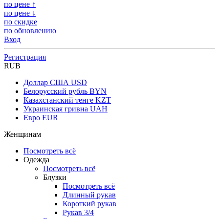
по цене ↑
по цене ↓
по скидке
по обновлению
Вход
Регистрация
RUB
Доллар США
USD
Белорусский рубль
BYN
Казахстанский тенге
KZT
Украинская гривна
UAH
Евро
EUR
Женщинам
Посмотреть всё
Одежда
Посмотреть всё
Блузки
Посмотреть всё
Длинный рукав
Короткий рукав
Рукав 3/4