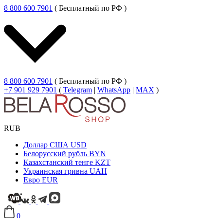
8 800 600 7901
( Бесплатный по РФ )
8 800 600 7901
( Бесплатный по РФ )
+7 901 929 7901
(
Telegram
|
WhatsApp
|
MAX
)
RUB
Доллар США
USD
Белорусский рубль
BYN
Казахстанский тенге
KZT
Украинская гривна
UAH
Евро
EUR
0