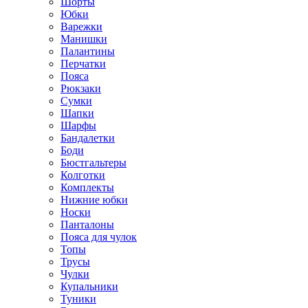
Шорты
Юбки
Варежки
Манишки
Палантины
Перчатки
Пояса
Рюкзаки
Сумки
Шапки
Шарфы
Бандалетки
Боди
Бюстгальтеры
Колготки
Комплекты
Нижние юбки
Носки
Панталоны
Поясa для чулок
Топы
Трусы
Чулки
Купальники
Туники