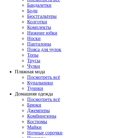
Бандалетки
Боди
Бюстгальтеры
Колготки
Комплекты
Нижние юбки
Носки
Панталоны
Поясa для чулок
Топы
Трусы
Чулки
Пляжная мода
Посмотреть всё
Купальники
Туники
Домашняя одежда
Посмотреть всё
Брюки
Джемперы
Комбинезоны
Костюмы
Майки
Ночные сорочки