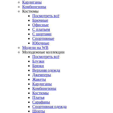
Кардиганы
Комбинезоны
Костюмы
Посмотреть всё
Брючные
Офисные
С платьем
С шортами
Спортивные
Юбочные
Модели на WB
Молодежные коллекции
Посмотреть всё
Блузки
Брюки
Верхняя одежда
Джемперы
Жакеты
Кардиганы
Комбинезоны
Костюмы
Платья
Сарафаны
Спортивная одежда
Шорты