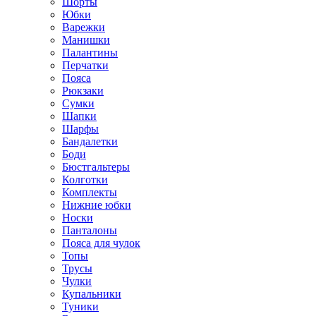
Шорты
Юбки
Варежки
Манишки
Палантины
Перчатки
Пояса
Рюкзаки
Сумки
Шапки
Шарфы
Бандалетки
Боди
Бюстгальтеры
Колготки
Комплекты
Нижние юбки
Носки
Панталоны
Поясa для чулок
Топы
Трусы
Чулки
Купальники
Туники