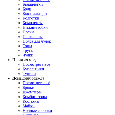
Бандалетки
Боди
Бюстгальтеры
Колготки
Комплекты
Нижние юбки
Носки
Панталоны
Поясa для чулок
Топы
Трусы
Чулки
Пляжная мода
Посмотреть всё
Купальники
Туники
Домашняя одежда
Посмотреть всё
Брюки
Джемперы
Комбинезоны
Костюмы
Майки
Ночные сорочки