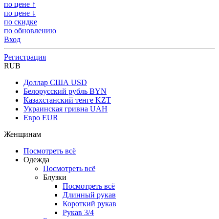
по цене ↑
по цене ↓
по скидке
по обновлению
Вход
Регистрация
RUB
Доллар США
USD
Белорусский рубль
BYN
Казахстанский тенге
KZT
Украинская гривна
UAH
Евро
EUR
Женщинам
Посмотреть всё
Одежда
Посмотреть всё
Блузки
Посмотреть всё
Длинный рукав
Короткий рукав
Рукав 3/4