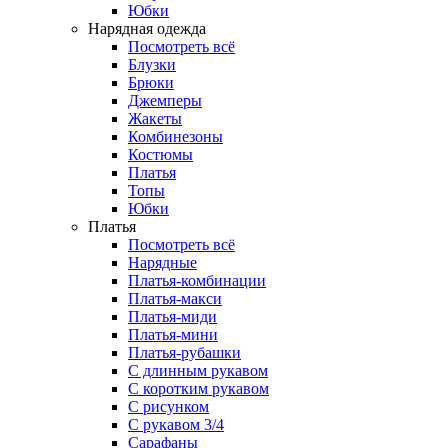
Юбки
Нарядная одежда
Посмотреть всё
Блузки
Брюки
Джемперы
Жакеты
Комбинезоны
Костюмы
Платья
Топы
Юбки
Платья
Посмотреть всё
Нарядные
Платья-комбинации
Платья-макси
Платья-миди
Платья-мини
Платья-рубашки
С длинным рукавом
С коротким рукавом
С рисунком
С рукавом 3/4
Сарафаны