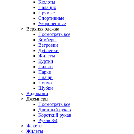
Кюлоты
Палаццо
Прямые
Спортивные
Укороченные
Верхняя одежда
Посмотреть всё
Бомберы
Ветровки
Дубленки
Жилеты
Куртки
Пальто
Парки
Плащи
Пончо
Шубки
Водолазки
Джемперы
Посмотреть всё
Длинный рукав
Короткий рукав
Рукав 3/4
Жакеты
Жилеты