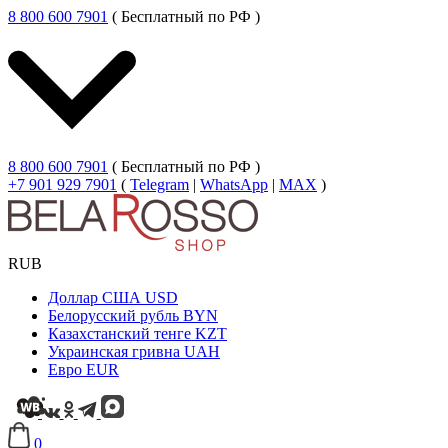
8 800 600 7901
( Бесплатный по РФ )
8 800 600 7901
( Бесплатный по РФ )
+7 901 929 7901
(
Telegram
|
WhatsApp
|
MAX
)
RUB
Доллар США
USD
Белорусский рубль
BYN
Казахстанский тенге
KZT
Украинская гривна
UAH
Евро
EUR
0