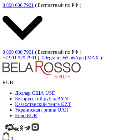
8 800 600 7901
( Бесплатный по РФ )
8 800 600 7901
( Бесплатный по РФ )
+7 901 929 7901
(
Telegram
|
WhatsApp
|
MAX
)
RUB
Доллар США
USD
Белорусский рубль
BYN
Казахстанский тенге
KZT
Украинская гривна
UAH
Евро
EUR
0