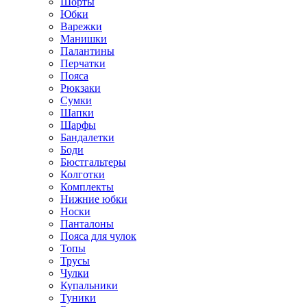
Шорты
Юбки
Варежки
Манишки
Палантины
Перчатки
Пояса
Рюкзаки
Сумки
Шапки
Шарфы
Бандалетки
Боди
Бюстгальтеры
Колготки
Комплекты
Нижние юбки
Носки
Панталоны
Поясa для чулок
Топы
Трусы
Чулки
Купальники
Туники