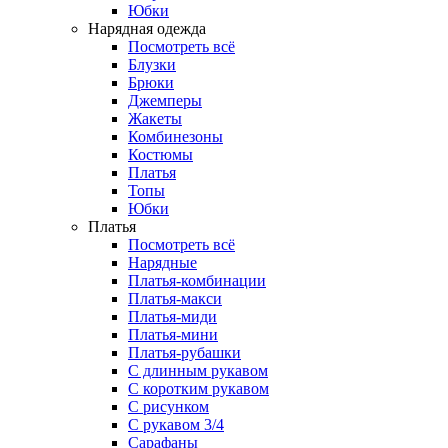
Юбки
Нарядная одежда
Посмотреть всё
Блузки
Брюки
Джемперы
Жакеты
Комбинезоны
Костюмы
Платья
Топы
Юбки
Платья
Посмотреть всё
Нарядные
Платья-комбинации
Платья-макси
Платья-миди
Платья-мини
Платья-рубашки
С длинным рукавом
С коротким рукавом
С рисунком
С рукавом 3/4
Сарафаны