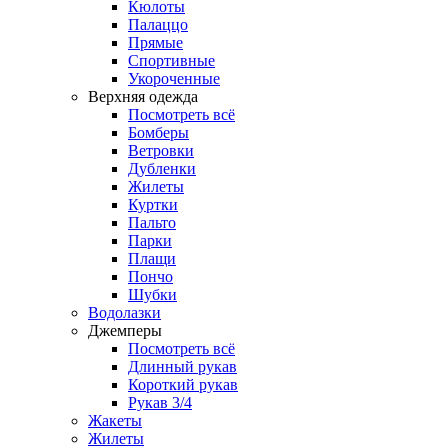
Кюлоты
Палаццо
Прямые
Спортивные
Укороченные
Верхняя одежда
Посмотреть всё
Бомберы
Ветровки
Дубленки
Жилеты
Куртки
Пальто
Парки
Плащи
Пончо
Шубки
Водолазки
Джемперы
Посмотреть всё
Длинный рукав
Короткий рукав
Рукав 3/4
Жакеты
Жилеты