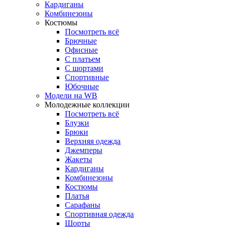
Кардиганы
Комбинезоны
Костюмы
Посмотреть всё
Брючные
Офисные
С платьем
С шортами
Спортивные
Юбочные
Модели на WB
Молодежные коллекции
Посмотреть всё
Блузки
Брюки
Верхняя одежда
Джемперы
Жакеты
Кардиганы
Комбинезоны
Костюмы
Платья
Сарафаны
Спортивная одежда
Шорты