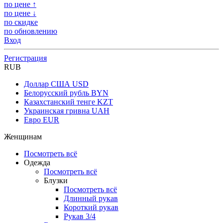
по цене ↑
по цене ↓
по скидке
по обновлению
Вход
Регистрация
RUB
Доллар США
USD
Белорусский рубль
BYN
Казахстанский тенге
KZT
Украинская гривна
UAH
Евро
EUR
Женщинам
Посмотреть всё
Одежда
Посмотреть всё
Блузки
Посмотреть всё
Длинный рукав
Короткий рукав
Рукав 3/4