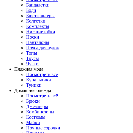
Бандалетки
Боди
Бюстгальтеры
Колготки
Комплекты
Нижние юбки
Носки
Панталоны
Поясa для чулок
Топы
Трусы
Чулки
Пляжная мода
Посмотреть всё
Купальники
Туники
Домашняя одежда
Посмотреть всё
Брюки
Джемперы
Комбинезоны
Костюмы
Майки
Ночные сорочки