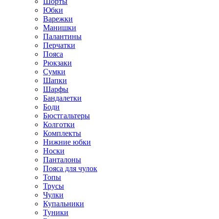
Шорты
Юбки
Варежки
Манишки
Палантины
Перчатки
Пояса
Рюкзаки
Сумки
Шапки
Шарфы
Бандалетки
Боди
Бюстгальтеры
Колготки
Комплекты
Нижние юбки
Носки
Панталоны
Поясa для чулок
Топы
Трусы
Чулки
Купальники
Туники