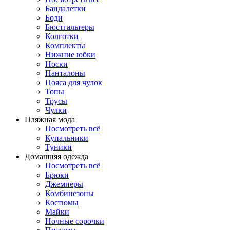
Бандалетки
Боди
Бюстгальтеры
Колготки
Комплекты
Нижние юбки
Носки
Панталоны
Поясa для чулок
Топы
Трусы
Чулки
Пляжная мода
Посмотреть всё
Купальники
Туники
Домашняя одежда
Посмотреть всё
Брюки
Джемперы
Комбинезоны
Костюмы
Майки
Ночные сорочки