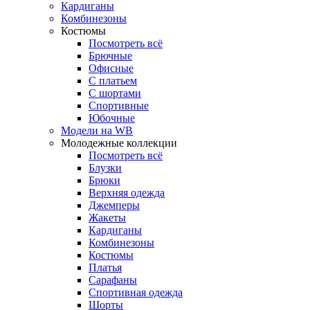
Кардиганы
Комбинезоны
Костюмы
Посмотреть всё
Брючные
Офисные
С платьем
С шортами
Спортивные
Юбочные
Модели на WB
Молодежные коллекции
Посмотреть всё
Блузки
Брюки
Верхняя одежда
Джемперы
Жакеты
Кардиганы
Комбинезоны
Костюмы
Платья
Сарафаны
Спортивная одежда
Шорты