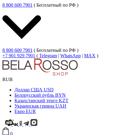
8 800 600 7901
( Бесплатный по РФ )
8 800 600 7901
( Бесплатный по РФ )
+7 901 929 7901
(
Telegram
|
WhatsApp
|
MAX
)
RUB
Доллар США
USD
Белорусский рубль
BYN
Казахстанский тенге
KZT
Украинская гривна
UAH
Евро
EUR
0