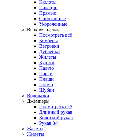
Кюлоты
Палаццо
Прямые
Спортивные
Укороченные
Верхняя одежда
Посмотреть всё
Бомберы
Ветровки
Дубленки
Жилеты
Куртки
Пальто
Парки
Плащи
Пончо
Шубки
Водолазки
Джемперы
Посмотреть всё
Длинный рукав
Короткий рукав
Рукав 3/4
Жакеты
Жилеты