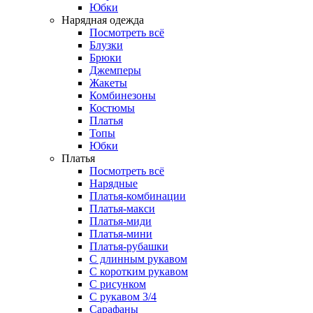
Юбки
Нарядная одежда
Посмотреть всё
Блузки
Брюки
Джемперы
Жакеты
Комбинезоны
Костюмы
Платья
Топы
Юбки
Платья
Посмотреть всё
Нарядные
Платья-комбинации
Платья-макси
Платья-миди
Платья-мини
Платья-рубашки
С длинным рукавом
С коротким рукавом
С рисунком
С рукавом 3/4
Сарафаны