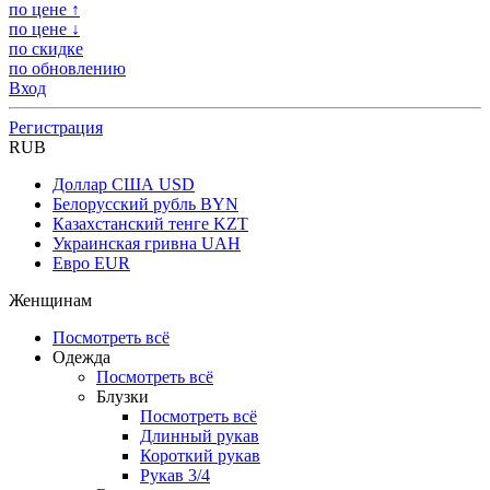
по цене ↑
по цене ↓
по скидке
по обновлению
Вход
Регистрация
RUB
Доллар США
USD
Белорусский рубль
BYN
Казахстанский тенге
KZT
Украинская гривна
UAH
Евро
EUR
Женщинам
Посмотреть всё
Одежда
Посмотреть всё
Блузки
Посмотреть всё
Длинный рукав
Короткий рукав
Рукав 3/4