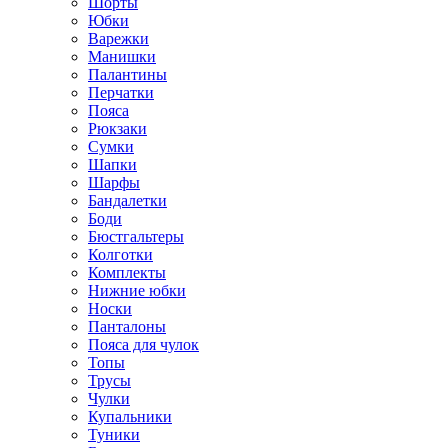
Шорты
Юбки
Варежки
Манишки
Палантины
Перчатки
Пояса
Рюкзаки
Сумки
Шапки
Шарфы
Бандалетки
Боди
Бюстгальтеры
Колготки
Комплекты
Нижние юбки
Носки
Панталоны
Поясa для чулок
Топы
Трусы
Чулки
Купальники
Туники