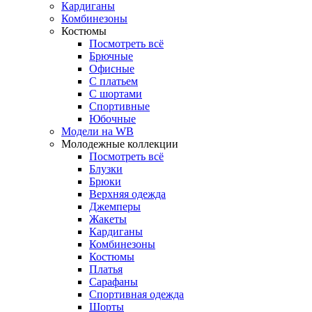
Кардиганы
Комбинезоны
Костюмы
Посмотреть всё
Брючные
Офисные
С платьем
С шортами
Спортивные
Юбочные
Модели на WB
Молодежные коллекции
Посмотреть всё
Блузки
Брюки
Верхняя одежда
Джемперы
Жакеты
Кардиганы
Комбинезоны
Костюмы
Платья
Сарафаны
Спортивная одежда
Шорты