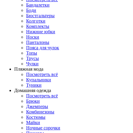
Бандалетки
Боди
Бюстгальтеры
Колготки
Комплекты
Нижние юбки
Носки
Панталоны
Поясa для чулок
Топы
Трусы
Чулки
Пляжная мода
Посмотреть всё
Купальники
Туники
Домашняя одежда
Посмотреть всё
Брюки
Джемперы
Комбинезоны
Костюмы
Майки
Ночные сорочки