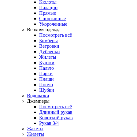
Кюлоты
Палаццо
Прямые
Спортивные
Укороченные
Верхняя одежда
Посмотреть всё
Бомберы
Ветровки
Дубленки
Жилеты
Куртки
Пальто
Парки
Плащи
Пончо
Шубки
Водолазки
Джемперы
Посмотреть всё
Длинный рукав
Короткий рукав
Рукав 3/4
Жакеты
Жилеты