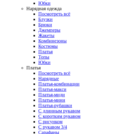
Юбки
Нарядная одежда
Посмотреть всё
Блузки
Брюки
Джемперы
Жакеты
Комбинезоны
Костюмы
Платья
Топы
Юбки
Платья
Посмотреть всё
Нарядные
Платья-комбинации
Платья-макси
Платья-миди
Платья-мини
Платья-рубашки
С длинным рукавом
С коротким рукавом
С рисунком
С рукавом 3/4
Сарафаны