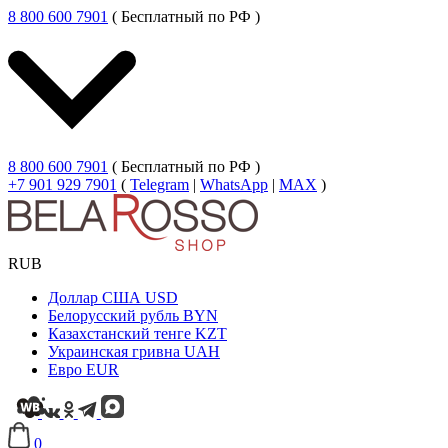
8 800 600 7901
( Бесплатный по РФ )
8 800 600 7901
( Бесплатный по РФ )
+7 901 929 7901
(
Telegram
|
WhatsApp
|
MAX
)
RUB
Доллар США
USD
Белорусский рубль
BYN
Казахстанский тенге
KZT
Украинская гривна
UAH
Евро
EUR
0