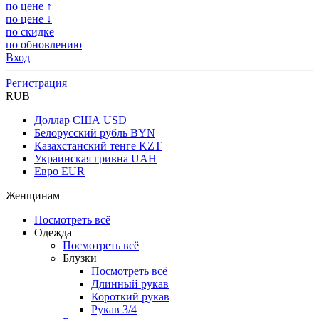
по цене ↑
по цене ↓
по скидке
по обновлению
Вход
Регистрация
RUB
Доллар США
USD
Белорусский рубль
BYN
Казахстанский тенге
KZT
Украинская гривна
UAH
Евро
EUR
Женщинам
Посмотреть всё
Одежда
Посмотреть всё
Блузки
Посмотреть всё
Длинный рукав
Короткий рукав
Рукав 3/4