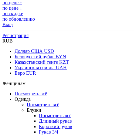
по цене ↑
по цене ↓
по скидке
по обновлению
Вход
Регистрация
RUB
Доллар США
USD
Белорусский рубль
BYN
Казахстанский тенге
KZT
Украинская гривна
UAH
Евро
EUR
Женщинам
Посмотреть всё
Одежда
Посмотреть всё
Блузки
Посмотреть всё
Длинный рукав
Короткий рукав
Рукав 3/4