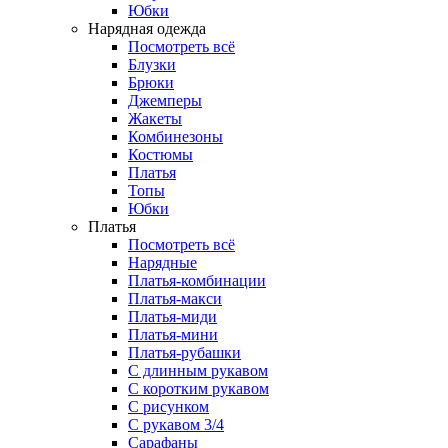
Юбки
Нарядная одежда
Посмотреть всё
Блузки
Брюки
Джемперы
Жакеты
Комбинезоны
Костюмы
Платья
Топы
Юбки
Платья
Посмотреть всё
Нарядные
Платья-комбинации
Платья-макси
Платья-миди
Платья-мини
Платья-рубашки
С длинным рукавом
С коротким рукавом
С рисунком
С рукавом 3/4
Сарафаны