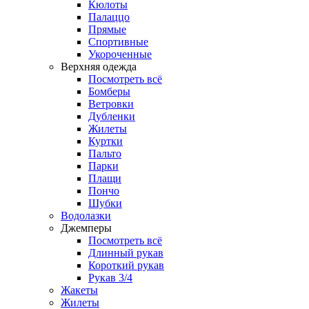
Кюлоты
Палаццо
Прямые
Спортивные
Укороченные
Верхняя одежда
Посмотреть всё
Бомберы
Ветровки
Дубленки
Жилеты
Куртки
Пальто
Парки
Плащи
Пончо
Шубки
Водолазки
Джемперы
Посмотреть всё
Длинный рукав
Короткий рукав
Рукав 3/4
Жакеты
Жилеты