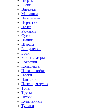
Шорты
Юбки
Варежки
Манишки
Палантины
Перчатки
Пояса
Рюкзаки
Сумки
Шапки
Шарфы
Бандалетки
Боди
Бюстгальтеры
Колготки
Комплекты
Нижние юбки
Носки
Панталоны
Поясa для чулок
Топы
Трусы
Чулки
Купальники
Туники