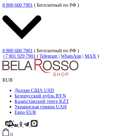
8 800 600 7901
( Бесплатный по РФ )
8 800 600 7901
( Бесплатный по РФ )
+7 901 929 7901
(
Telegram
|
WhatsApp
|
MAX
)
RUB
Доллар США
USD
Белорусский рубль
BYN
Казахстанский тенге
KZT
Украинская гривна
UAH
Евро
EUR
0