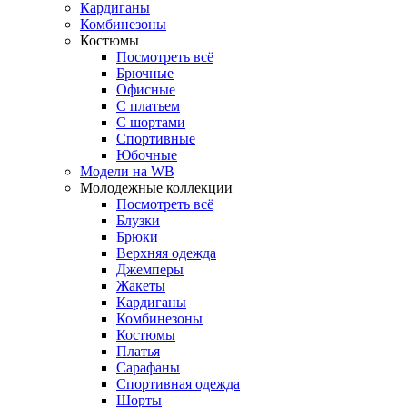
Кардиганы
Комбинезоны
Костюмы
Посмотреть всё
Брючные
Офисные
С платьем
С шортами
Спортивные
Юбочные
Модели на WB
Молодежные коллекции
Посмотреть всё
Блузки
Брюки
Верхняя одежда
Джемперы
Жакеты
Кардиганы
Комбинезоны
Костюмы
Платья
Сарафаны
Спортивная одежда
Шорты