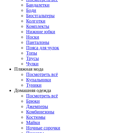
Бандалетки
Боди
Бюстгальтеры
Колготки
Комплекты
Нижние юбки
Носки
Панталоны
Поясa для чулок
Топы
Трусы
Чулки
Пляжная мода
Посмотреть всё
Купальники
Туники
Домашняя одежда
Посмотреть всё
Брюки
Джемперы
Комбинезоны
Костюмы
Майки
Ночные сорочки