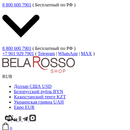
8 800 600 7901
( Бесплатный по РФ )
8 800 600 7901
( Бесплатный по РФ )
+7 901 929 7901
(
Telegram
|
WhatsApp
|
MAX
)
RUB
Доллар США
USD
Белорусский рубль
BYN
Казахстанский тенге
KZT
Украинская гривна
UAH
Евро
EUR
0