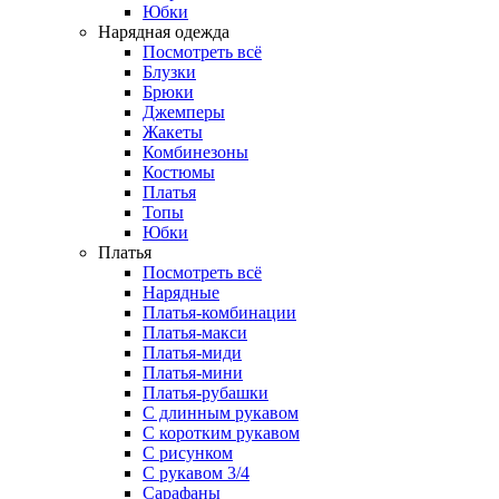
Юбки
Нарядная одежда
Посмотреть всё
Блузки
Брюки
Джемперы
Жакеты
Комбинезоны
Костюмы
Платья
Топы
Юбки
Платья
Посмотреть всё
Нарядные
Платья-комбинации
Платья-макси
Платья-миди
Платья-мини
Платья-рубашки
С длинным рукавом
С коротким рукавом
С рисунком
С рукавом 3/4
Сарафаны