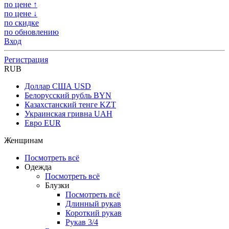
по цене ↑
по цене ↓
по скидке
по обновлению
Вход
Регистрация
RUB
Доллар США
USD
Белорусский рубль
BYN
Казахстанский тенге
KZT
Украинская гривна
UAH
Евро
EUR
Женщинам
Посмотреть всё
Одежда
Посмотреть всё
Блузки
Посмотреть всё
Длинный рукав
Короткий рукав
Рукав 3/4