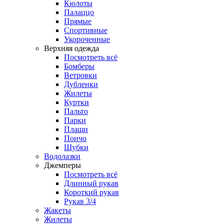
Кюлоты
Палаццо
Прямые
Спортивные
Укороченные
Верхняя одежда
Посмотреть всё
Бомберы
Ветровки
Дубленки
Жилеты
Куртки
Пальто
Парки
Плащи
Пончо
Шубки
Водолазки
Джемперы
Посмотреть всё
Длинный рукав
Короткий рукав
Рукав 3/4
Жакеты
Жилеты