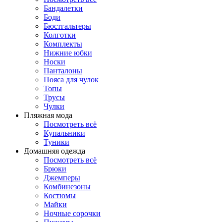
Бандалетки
Боди
Бюстгальтеры
Колготки
Комплекты
Нижние юбки
Носки
Панталоны
Поясa для чулок
Топы
Трусы
Чулки
Пляжная мода
Посмотреть всё
Купальники
Туники
Домашняя одежда
Посмотреть всё
Брюки
Джемперы
Комбинезоны
Костюмы
Майки
Ночные сорочки