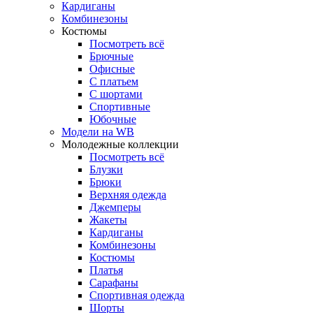
Кардиганы
Комбинезоны
Костюмы
Посмотреть всё
Брючные
Офисные
С платьем
С шортами
Спортивные
Юбочные
Модели на WB
Молодежные коллекции
Посмотреть всё
Блузки
Брюки
Верхняя одежда
Джемперы
Жакеты
Кардиганы
Комбинезоны
Костюмы
Платья
Сарафаны
Спортивная одежда
Шорты