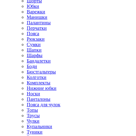
Шорты
Юбки
Варежки
Манишки
Палантины
Перчатки
Пояса
Рюкзаки
Сумки
Шапки
Шарфы
Бандалетки
Боди
Бюстгальтеры
Колготки
Комплекты
Нижние юбки
Носки
Панталоны
Поясa для чулок
Топы
Трусы
Чулки
Купальники
Туники