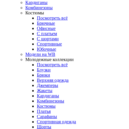
Кардиганы
Комбинезоны
Костюмы
Посмотреть всё
Брючные
Офисные
С платьем
С шортами
Спортивные
Юбочные
Модели на WB
Молодежные коллекции
Посмотреть всё
Блузки
Брюки
Верхняя одежда
Джемперы
Жакеты
Кардиганы
Комбинезоны
Костюмы
Платья
Сарафаны
Спортивная одежда
Шорты