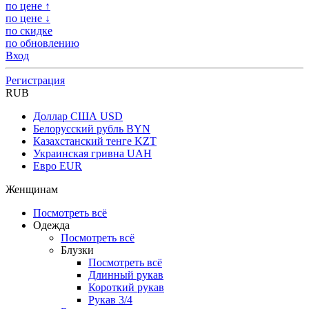
по цене ↑
по цене ↓
по скидке
по обновлению
Вход
Регистрация
RUB
Доллар США
USD
Белорусский рубль
BYN
Казахстанский тенге
KZT
Украинская гривна
UAH
Евро
EUR
Женщинам
Посмотреть всё
Одежда
Посмотреть всё
Блузки
Посмотреть всё
Длинный рукав
Короткий рукав
Рукав 3/4