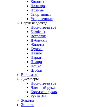
Кюлоты
Палаццо
Прямые
Спортивные
Укороченные
Верхняя одежда
Посмотреть всё
Бомберы
Ветровки
Дубленки
Жилеты
Куртки
Пальто
Парки
Плащи
Пончо
Шубки
Водолазки
Джемперы
Посмотреть всё
Длинный рукав
Короткий рукав
Рукав 3/4
Жакеты
Жилеты