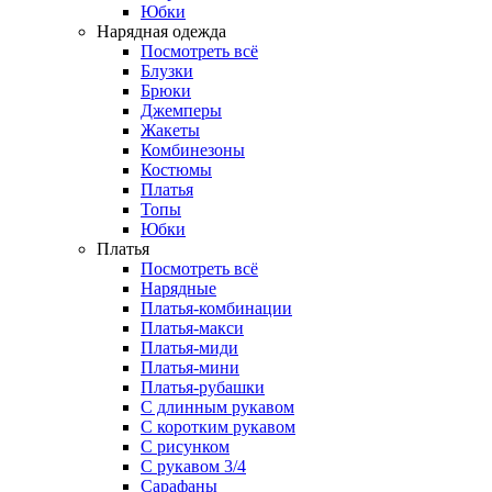
Юбки
Нарядная одежда
Посмотреть всё
Блузки
Брюки
Джемперы
Жакеты
Комбинезоны
Костюмы
Платья
Топы
Юбки
Платья
Посмотреть всё
Нарядные
Платья-комбинации
Платья-макси
Платья-миди
Платья-мини
Платья-рубашки
С длинным рукавом
С коротким рукавом
С рисунком
С рукавом 3/4
Сарафаны