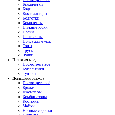
Бандалетки
Боди
Бюстгальтеры
Колготки
Комплекты
Нижние юбки
Носки
Панталоны
Поясa для чулок
Топы
Трусы
Чулки
Пляжная мода
Посмотреть всё
Купальники
Туники
Домашняя одежда
Посмотреть всё
Брюки
Джемперы
Комбинезоны
Костюмы
Майки
Ночные сорочки