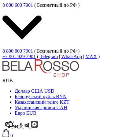
8 800 600 7901
( Бесплатный по РФ )
8 800 600 7901
( Бесплатный по РФ )
+7 901 929 7901
(
Telegram
|
WhatsApp
|
MAX
)
RUB
Доллар США
USD
Белорусский рубль
BYN
Казахстанский тенге
KZT
Украинская гривна
UAH
Евро
EUR
0