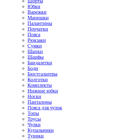
Шорты
Юбки
Варежки
Манишки
Палантины
Перчатки
Пояса
Рюкзаки
Сумки
Шапки
Шарфы
Бандалетки
Боди
Бюстгальтеры
Колготки
Комплекты
Нижние юбки
Носки
Панталоны
Поясa для чулок
Топы
Трусы
Чулки
Купальники
Туники