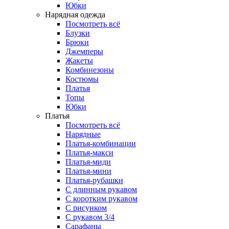
Юбки
Нарядная одежда
Посмотреть всё
Блузки
Брюки
Джемперы
Жакеты
Комбинезоны
Костюмы
Платья
Топы
Юбки
Платья
Посмотреть всё
Нарядные
Платья-комбинации
Платья-макси
Платья-миди
Платья-мини
Платья-рубашки
С длинным рукавом
С коротким рукавом
С рисунком
С рукавом 3/4
Сарафаны