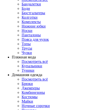
Бандалетки
Боди
Бюстгальтеры
Колготки
Комплекты
Нижние юбки
Носки
Панталоны
Поясa для чулок
Топы
Трусы
Чулки
Пляжная мода
Посмотреть всё
Купальники
Туники
Домашняя одежда
Посмотреть всё
Брюки
Джемперы
Комбинезоны
Костюмы
Майки
Ночные сорочки