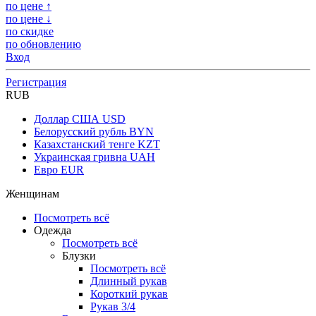
по цене ↑
по цене ↓
по скидке
по обновлению
Вход
Регистрация
RUB
Доллар США
USD
Белорусский рубль
BYN
Казахстанский тенге
KZT
Украинская гривна
UAH
Евро
EUR
Женщинам
Посмотреть всё
Одежда
Посмотреть всё
Блузки
Посмотреть всё
Длинный рукав
Короткий рукав
Рукав 3/4