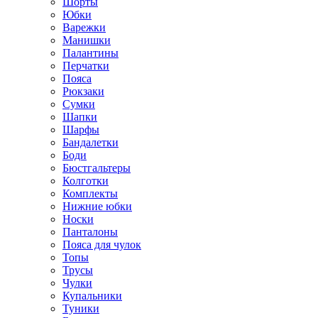
Шорты
Юбки
Варежки
Манишки
Палантины
Перчатки
Пояса
Рюкзаки
Сумки
Шапки
Шарфы
Бандалетки
Боди
Бюстгальтеры
Колготки
Комплекты
Нижние юбки
Носки
Панталоны
Поясa для чулок
Топы
Трусы
Чулки
Купальники
Туники