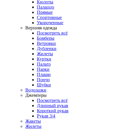
Кюлоты
Палаццо
Прямые
Спортивные
Укороченные
Верхняя одежда
Посмотреть всё
Бомберы
Ветровки
Дубленки
Жилеты
Куртки
Пальто
Парки
Плащи
Пончо
Шубки
Водолазки
Джемперы
Посмотреть всё
Длинный рукав
Короткий рукав
Рукав 3/4
Жакеты
Жилеты