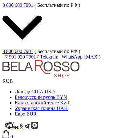
8 800 600 7901
( Бесплатный по РФ )
8 800 600 7901
( Бесплатный по РФ )
+7 901 929 7901
(
Telegram
|
WhatsApp
|
MAX
)
RUB
Доллар США
USD
Белорусский рубль
BYN
Казахстанский тенге
KZT
Украинская гривна
UAH
Евро
EUR
0