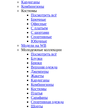
Кардиганы
Комбинезоны
Костюмы
Посмотреть всё
Брючные
Офисные
С платьем
С шортами
Спортивные
Юбочные
Модели на WB
Молодежные коллекции
Посмотреть всё
Блузки
Брюки
Верхняя одежда
Джемперы
Жакеты
Кардиганы
Комбинезоны
Костюмы
Платья
Сарафаны
Спортивная одежда
Шорты