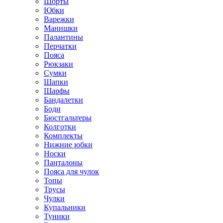
Шорты
Юбки
Варежки
Манишки
Палантины
Перчатки
Пояса
Рюкзаки
Сумки
Шапки
Шарфы
Бандалетки
Боди
Бюстгальтеры
Колготки
Комплекты
Нижние юбки
Носки
Панталоны
Поясa для чулок
Топы
Трусы
Чулки
Купальники
Туники