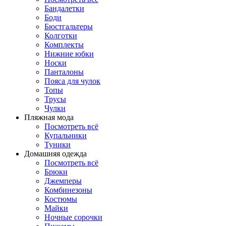
Бандалетки
Боди
Бюстгальтеры
Колготки
Комплекты
Нижние юбки
Носки
Панталоны
Поясa для чулок
Топы
Трусы
Чулки
Пляжная мода
Посмотреть всё
Купальники
Туники
Домашняя одежда
Посмотреть всё
Брюки
Джемперы
Комбинезоны
Костюмы
Майки
Ночные сорочки