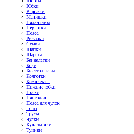
Шорты
Юбки
Варежки
Манишки
Палантины
Перчатки
Пояса
Рюкзаки
Сумки
Шапки
Шарфы
Бандалетки
Боди
Бюстгальтеры
Колготки
Комплекты
Нижние юбки
Носки
Панталоны
Поясa для чулок
Топы
Трусы
Чулки
Купальники
Туники