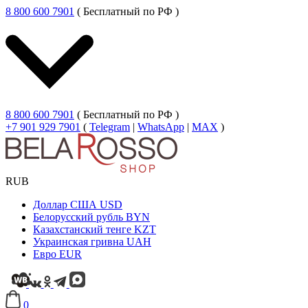
8 800 600 7901
( Бесплатный по РФ )
8 800 600 7901
( Бесплатный по РФ )
+7 901 929 7901
(
Telegram
|
WhatsApp
|
MAX
)
RUB
Доллар США
USD
Белорусский рубль
BYN
Казахстанский тенге
KZT
Украинская гривна
UAH
Евро
EUR
0